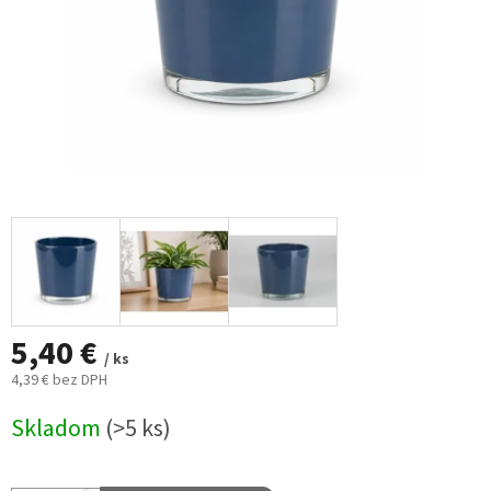
5,40 €
/ ks
4,39 € bez DPH
Jednotková
Skladom
(>5 ks)
cena: