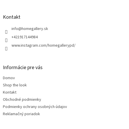
á
p
ä
Kontakt
t
i
info
@
homegallery.sk
e
+421917144984
www.instagram.com/homegallerypd/
Informácie pre vás
Domov
Shop the look
Kontakt
Obchodné podmienky
Podmienky ochrany osobných údajov
Reklamačný poriadok