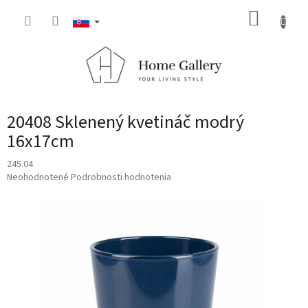
Prejsť
NÁKUP
na
obsah
KOŠÍK
20408 Sklenený kvetináč modrý
16x17cm
245.04
Priemerné
Neohodnotené
Podrobnosti hodnotenia
hodnotenie
produktu
je
0,0
z
5
hviezdičiek.