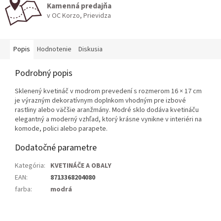
Kamenná predajňa
v OC Korzo, Prievidza
Popis
Hodnotenie
Diskusia
Podrobný popis
Sklenený kvetináč v modrom prevedení s rozmerom 16 × 17 cm
je výrazným dekoratívnym doplnkom vhodným pre izbové
rastliny alebo väčšie aranžmány. Modré sklo dodáva kvetináču
elegantný a moderný vzhľad, ktorý krásne vynikne v interiéri na
komode, polici alebo parapete.
Dodatočné parametre
Kategória
:
KVETINÁČE A OBALY
EAN
:
8713368204080
farba
:
modrá
Z