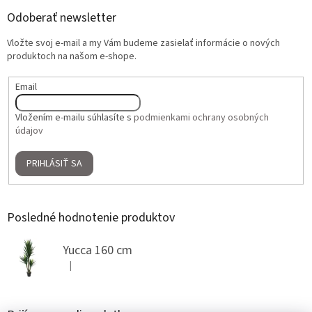
Odoberať newsletter
Vložte svoj e-mail a my Vám budeme zasielať informácie o nových
produktoch na našom e-shope.
Email
Vložením e-mailu súhlasíte s
podmienkami ochrany osobných
údajov
PRIHLÁSIŤ SA
Posledné hodnotenie produktov
Yucca 160 cm
|
Hodnotenie produktu je 5 z 5 hviezdičiek.