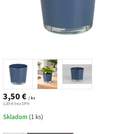
3,50 €
/ ks
2,85 € bez DPH
Jednotková
Skladom
(1 ks)
cena: