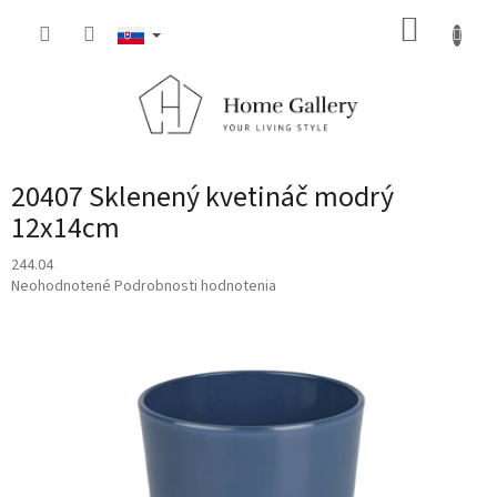
Prejsť
NÁKUP
na
obsah
KOŠÍK
20407 Sklenený kvetináč modrý
12x14cm
244.04
Priemerné
Neohodnotené
Podrobnosti hodnotenia
hodnotenie
produktu
je
0,0
z
5
hviezdičiek.