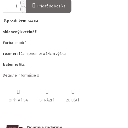
Pridať do košíka
č.produktu:
244.04
sklenený kvetináč
farba:
modrá
rozmer:
12cm priemer x 14cm výška
balenie:
6ks
Detailné informácie
OPÝTAŤ SA
STRÁŽIŤ
ZDIEĽAŤ
Doprava zadarmo