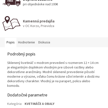
pri objednávke nad 100€
Kamenná predajňa
v OC Korzo, Prievidza
Popis
Hodnotenie
Diskusia
Podrobný popis
Sklenený kvetináč v modrom prevedení s rozmerom 12 × 14 cm
je elegantným doplnkom vhodným pre izbové rastliny alebo
dekoratívne aranžmány. Modré sklenené prevedenie pôsobí
moderne a výrazne, vďaka čomu krásne oživí interiér a dodá mu
dekoratívny charakter. Vhodný je na parapet, policu alebo
komodu.
Dodatočné parametre
Kategória
:
KVETINÁČE A OBALY