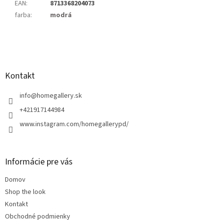
EAN
:
8713368204073
farba
:
modrá
Z
á
p
ä
Kontakt
t
i
info
@
homegallery.sk
e
+421917144984
www.instagram.com/homegallerypd/
Informácie pre vás
Domov
Shop the look
Kontakt
Obchodné podmienky