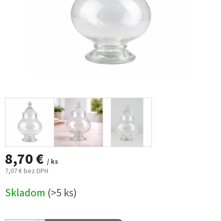
8,70 €
/ ks
7,07 € bez DPH
Jednotková
Skladom
(>5 ks)
cena: