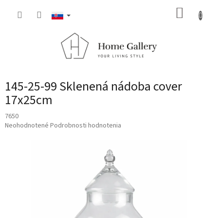
Prejsť
NÁKUP
na
obsah
KOŠÍK
145-25-99 Sklenená nádoba cover
17x25cm
7650
Priemerné
Neohodnotené
Podrobnosti hodnotenia
hodnotenie
produktu
je
0,0
z
5
hviezdičiek.