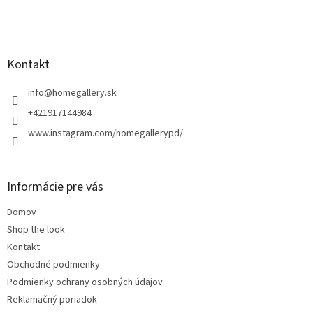
Z
á
p
ä
Kontakt
t
i
info
@
homegallery.sk
e
+421917144984
www.instagram.com/homegallerypd/
Informácie pre vás
Domov
Shop the look
Kontakt
Obchodné podmienky
Podmienky ochrany osobných údajov
Reklamačný poriadok