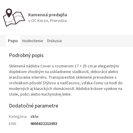
Kamenná predajňa
v OC Korzo, Prievidza
Popis
Hodnotenie
Diskusia
Podrobný popis
Sklenená nádoba Cover s rozmerom 17 × 25 cm je elegantným
doplnkom vhodným na uskladnenie sladkostí, dekorácií alebo
aranžovanie interiéru. Transparentné sklenené prevedenie s
vrchnákom pôsobí štýlovo a nadčasovo, vďaka čomu sa hodí do
moderných aj klasických domácností. Nádoba krásne vynikne na
stole, polici alebo kuchynskej linke.
Dodatočné parametre
Kategória
:
sklo
EAN
:
4005632213053