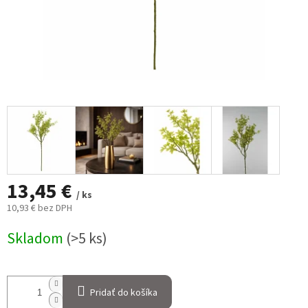
13,45 €
/ ks
10,93 € bez DPH
Jednotková
Skladom
(>5 ks)
cena:
Pridať do košíka