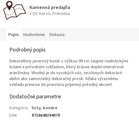
Kamenná predajňa
v OC Korzo, Prievidza
Popis
Hodnotenie
Diskusia
Podrobný popis
Dekoratívny javorový konár s výškou 99 cm zaujme realistickými
listami a prírodným vzhľadom, ktorý krásne doplní interiérové
aranžmány. Vhodný je do vysokých váz, sezónnych dekorácií
alebo ako samostatný dekoračný prvok. Vďaka výraznému
vzhľadu prinesie do priestoru príjemný prírodný akcent.
Dodatočné parametre
Kategória
:
listy, konáre
EAN
:
8718648394079
Z