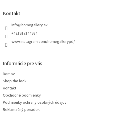
á
p
ä
Kontakt
t
i
info
@
homegallery.sk
e
+421917144984
www.instagram.com/homegallerypd/
Informácie pre vás
Domov
Shop the look
Kontakt
Obchodné podmienky
Podmienky ochrany osobných údajov
Reklamačný poriadok