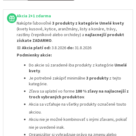
Akcia 2+1 zdarma
Nakúpte ľubovoľné
3 produkty z kategórie Umelé kvety
(kvety kusové, kytice, aranžmány, listy a konáre, trávy,
rastliny črepníkové alebo orchidey) a
najlacnejší produkt
získate ZADARMO
.
📅
Akcia platí od:
3.8.2026
do:
31.8.2026
Podmienky akcie:
Do akcie sú zaradené iba produkty z kategórie
Umelé
kvety
.
Je potrebné zakúpiť minimálne
3 produkty
z tejto
kategórie.
Zľava sa uplatní vo forme
100 % zľavy na najlacnejší z
troch vybraných produktov
.
Akcia sa vzťahuje na všetky produkty označené touto
akciou.
Akciu nie je možné kombinovať s inými zľavami
, pokiaľ
nie je uvedené inak.
Organizátor si vyhradzuje právo na zmenu alebo