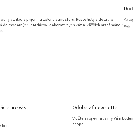
Dod
rodný vzhľad a príjemnú zelenú atmosféru. Husté listy a detailné
Kate
á do moderných interiérov, dekoratívnych váz aj väčších aranžmánov.
EAN
:
du
ácie pre vás
Odoberať newsletter
Vložte svoj e-mail a my Vám bude
shope.
e look