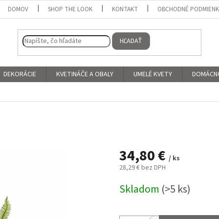
DOMOV
SHOP THE LOOK
KONTAKT
OBCHODNÉ PODMIEN
HĽADAŤ
DEKORÁCIE
KVETINÁČE A OBALY
UMELÉ KVETY
DOMÁCN
34,80 €
/ ks
28,29 € bez DPH
Jednotková
Skladom
(>5 ks)
cena: