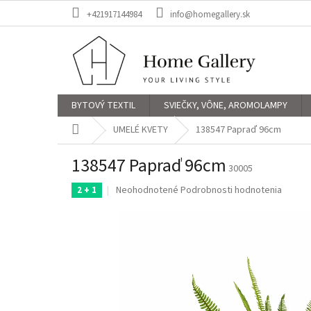
Prejsť
+421917144984
info@homegallery.sk
na
obsah
BYTOVÝ TEXTIL
SVIEČKY, VÔNE, AROMOLAMPY
Domov
UMELÉ KVETY
138547 Papraď 96cm
138547 Papraď 96cm
30005
Priemerné
Neohodnotené
Podrobnosti hodnotenia
2 + 1
hodnotenie
produktu
je
0,0
z
5
hviezdičiek.