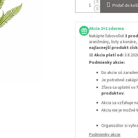
Pridať do koš
Akcia 2+1 zdarma
Nakúpte ľubovoľné
3 prod
aranžmány, listy a konáre,
najlacnejší produkt zí
📅
Akcia platí od:
3.8.20
Podmienky akcie:
Do akcie sú zarade
Je potrebné zakúpi
Zľava sa uplatní vo
produktov
.
Akcia sa vzťahuje n
Akciu nie je možné 
Organizátor si vyh
Podmienky akcie