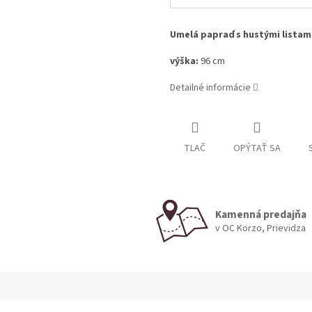
Umelá papraď s hustými listam
výška:
96 cm
Detailné informácie
TLAČ
OPÝTAŤ SA
Kamenná predajňa
v OC Korzo, Prievidza