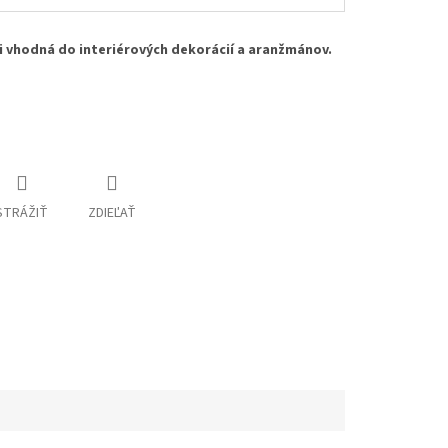
i vhodná do interiérových dekorácií a aranžmánov.
STRÁŽIŤ
ZDIEĽAŤ