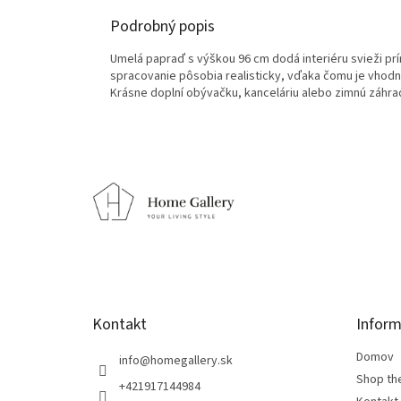
Podrobný popis
Umelá papraď s výškou 96 cm dodá interiéru svieži prí
spracovanie pôsobia realisticky, vďaka čomu je vhodn
Krásne doplní obývačku, kanceláriu alebo zimnú záhra
Z
á
p
ä
t
i
e
Kontakt
Inform
Domov
info
@
homegallery.sk
Shop th
+421917144984