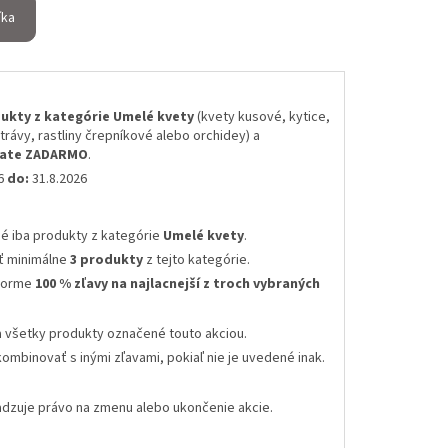
íka
ukty z kategórie Umelé kvety
(kvety kusové, kytice,
 trávy, rastliny črepníkové alebo orchidey) a
skate ZADARMO
.
26
do:
31.8.2026
né iba produkty z kategórie
Umelé kvety
.
ť minimálne
3 produkty
z tejto kategórie.
 forme
100 % zľavy na najlacnejší z troch vybraných
a všetky produkty označené touto akciou.
kombinovať s inými zľavami
, pokiaľ nie je uvedené inak.
radzuje právo na zmenu alebo ukončenie akcie
.