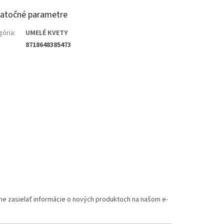
atočné parametre
gória
:
UMELÉ KVETY
8718648385473
me zasielať informácie o nových produktoch na našom e-