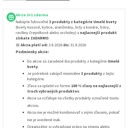
Akcia 2+1 zdarma
Nakúpte ľubovoľné
3 produkty z kategórie Umelé kvety
(kvety kusové, kytice, aranžmány, listy a konáre, trávy,
rastliny črepníkové alebo orchidey) a
najlacnejší produkt
získate ZADARMO
.
📅
Akcia platí od:
3.8.2026
do:
31.8.2026
Podmienky akcie:
Do akcie sú zaradené iba produkty z kategórie
Umelé
kvety
.
Je potrebné zakúpiť minimálne
3 produkty
z tejto
kategórie.
Zľava sa uplatní vo forme
100 % zľavy na najlacnejší z
troch vybraných produktov
.
Akcia sa vzťahuje na všetky produkty označené touto
akciou.
Akciu nie je možné kombinovať s inými zľavami
, pokiaľ
nie je uvedené inak.
Organizátor si vyhradzuje právo na zmenu alebo