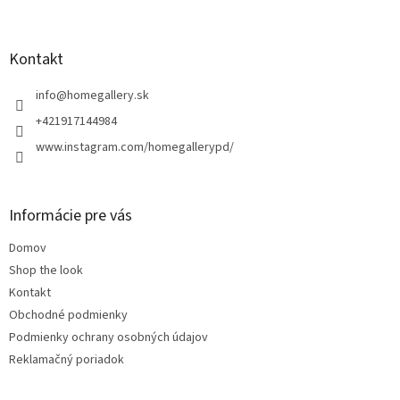
Z
á
p
ä
Kontakt
t
i
info
@
homegallery.sk
e
+421917144984
www.instagram.com/homegallerypd/
Informácie pre vás
Domov
Shop the look
Kontakt
Obchodné podmienky
Podmienky ochrany osobných údajov
Reklamačný poriadok