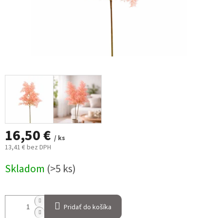
16,50 €
/ ks
13,41 € bez DPH
Jednotková
Skladom
(>5 ks)
cena:
Pridať do košíka