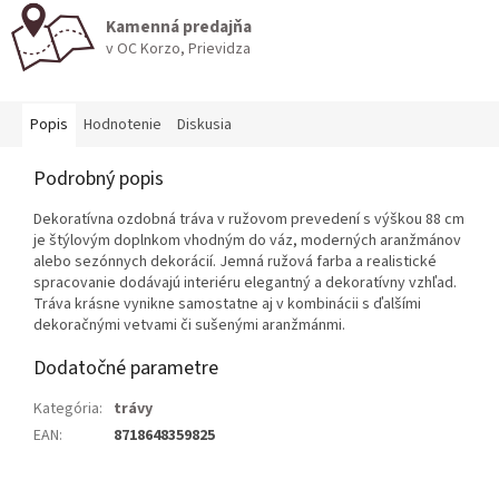
Kamenná predajňa
v OC Korzo, Prievidza
Popis
Hodnotenie
Diskusia
Podrobný popis
Dekoratívna ozdobná tráva v ružovom prevedení s výškou 88 cm
je štýlovým doplnkom vhodným do váz, moderných aranžmánov
alebo sezónnych dekorácií. Jemná ružová farba a realistické
spracovanie dodávajú interiéru elegantný a dekoratívny vzhľad.
Tráva krásne vynikne samostatne aj v kombinácii s ďalšími
dekoračnými vetvami či sušenými aranžmánmi.
Dodatočné parametre
Kategória
:
trávy
EAN
:
8718648359825