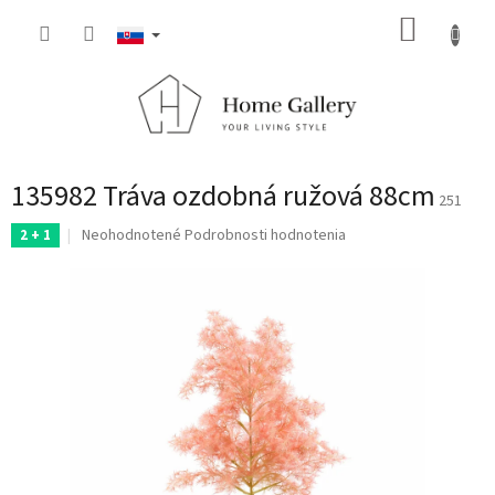
Prejsť
NÁKUP
na
obsah
KOŠÍK
135982 Tráva ozdobná ružová 88cm
251
Priemerné
Neohodnotené
Podrobnosti hodnotenia
2 + 1
hodnotenie
produktu
je
0,0
z
5
hviezdičiek.