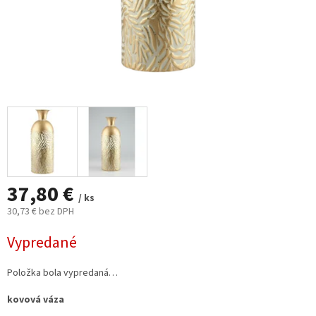
37,80 €
/ ks
30,73 € bez DPH
Jednotková
Vypredané
cena:
Položka bola vypredaná…
kovová váza