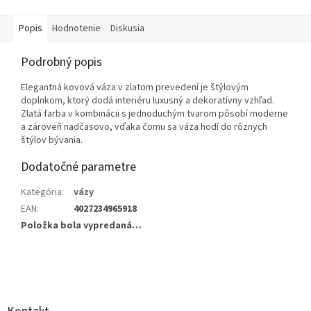
Popis
Hodnotenie
Diskusia
Podrobný popis
Elegantná kovová váza v zlatom prevedení je štýlovým
doplnkom, ktorý dodá interiéru luxusný a dekoratívny vzhľad.
Zlatá farba v kombinácii s jednoduchým tvarom pôsobí moderne
a zároveň nadčasovo, vďaka čomu sa váza hodí do rôznych
štýlov bývania.
Dodatočné parametre
Kategória
:
vázy
EAN
:
4027234965918
Položka bola vypredaná…
Z
á
p