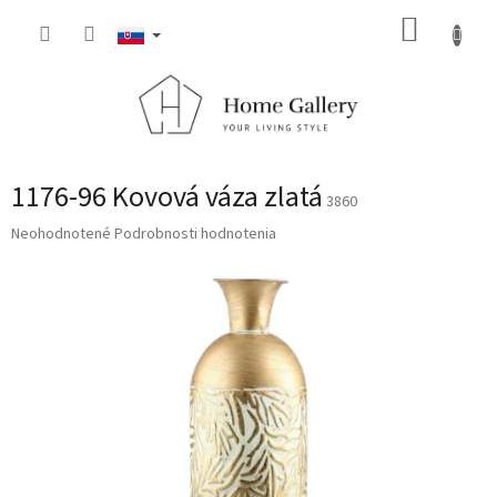
Prejsť
NÁKUP
na
obsah
KOŠÍK
1176-96 Kovová váza zlatá
3860
Priemerné
Neohodnotené
Podrobnosti hodnotenia
hodnotenie
produktu
je
0,0
z
5
hviezdičiek.