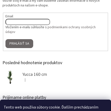
Vložte svoj e-mail a my Vám budeme zasielať informácie o nových
produktoch na našom e-shope.
Email
Vložením e-mailu súhlasíte s
podmienkami ochrany osobných
údajov
PRIHLÁSIŤ SA
Posledné hodnotenie produktov
Yucca 160 cm
|
Hodnotenie produktu je 5 z 5 hviezdičiek.
Prijímame online platby
Tento web používa súbory cookie. Ďalším prechádzaním