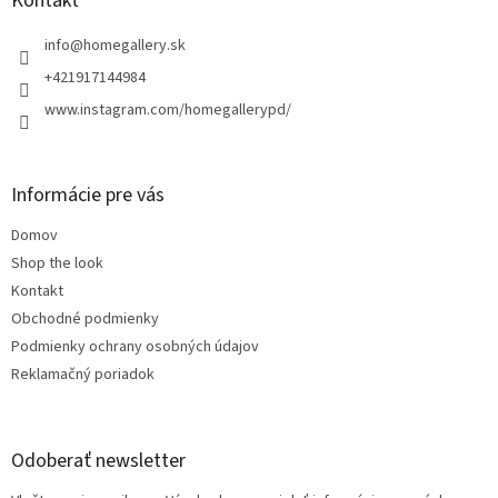
ä
Kontakt
t
i
info
@
homegallery.sk
e
+421917144984
www.instagram.com/homegallerypd/
Informácie pre vás
Domov
Shop the look
Kontakt
Obchodné podmienky
Podmienky ochrany osobných údajov
Reklamačný poriadok
Odoberať newsletter