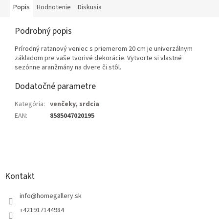
Popis
Hodnotenie
Diskusia
Podrobný popis
Prírodný ratanový veniec s priemerom 20 cm je univerzálnym
základom pre vaše tvorivé dekorácie. Vytvorte si vlastné
sezónne aranžmány na dvere či stôl.
Dodatočné parametre
Kategória
:
venčeky, srdcia
EAN
:
8585047020195
Z
á
p
ä
Kontakt
t
i
info
@
homegallery.sk
e
+421917144984