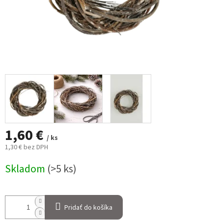
1,60 €
/ ks
1,30 € bez DPH
Jednotková
Skladom
(>5 ks)
cena:
Pridať do košíka