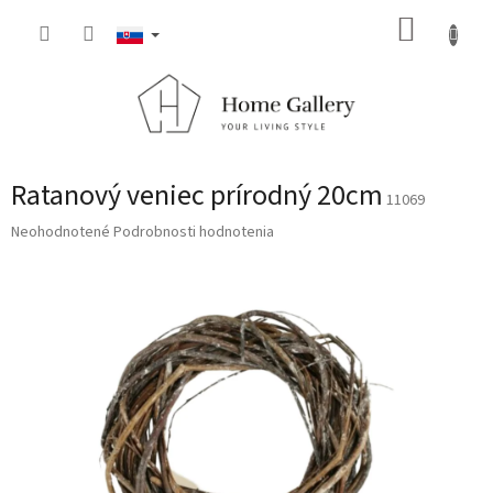
Prejsť
NÁKUP
na
obsah
KOŠÍK
Ratanový veniec prírodný 20cm
11069
Priemerné
Neohodnotené
Podrobnosti hodnotenia
hodnotenie
produktu
je
0,0
z
5
hviezdičiek.