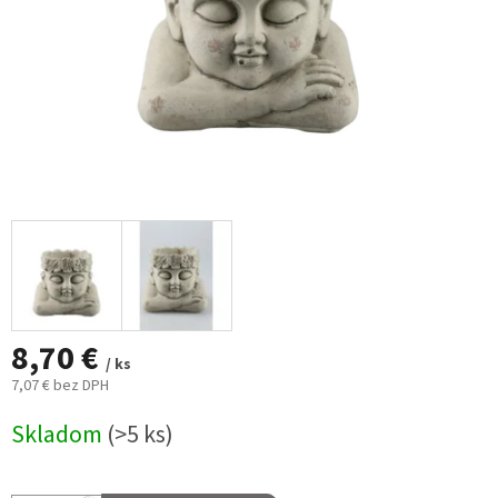
8,70 €
/ ks
7,07 € bez DPH
Jednotková
Skladom
(>5 ks)
cena: