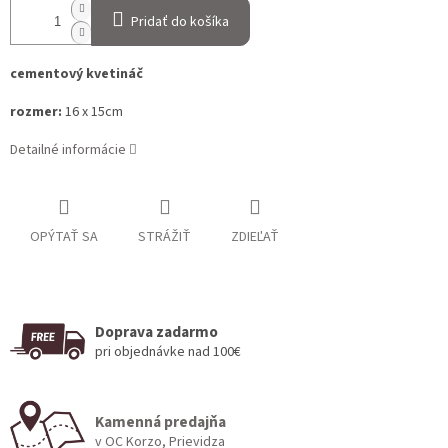
Pridať do košíka
cementový kvetináč
rozmer:
16 x 15cm
Detailné informácie
OPÝTAŤ SA
STRÁŽIŤ
ZDIEĽAŤ
Doprava zadarmo
pri objednávke nad 100€
Kamenná predajňa
v OC Korzo, Prievidza