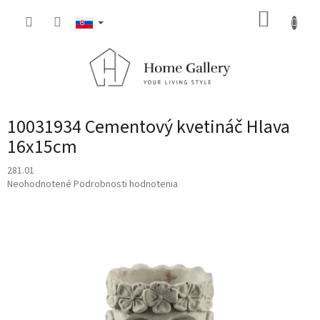
Prejsť
NÁKUP
na
obsah
KOŠÍK
10031934 Cementový kvetináč Hlava
16x15cm
281.01
Priemerné
Neohodnotené
Podrobnosti hodnotenia
hodnotenie
produktu
je
0,0
z
5
hviezdičiek.