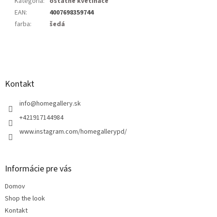
Kategória
:
ostatné kvetináče
EAN
:
4007698359744
farba
:
šedá
Z
á
p
ä
Kontakt
t
i
info
@
homegallery.sk
e
+421917144984
www.instagram.com/homegallerypd/
Informácie pre vás
Domov
Shop the look
Kontakt