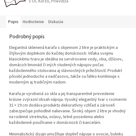
v OC Korzo, Prievidza
Popis
Hodnotenie
Diskusia
Podrobný popis
Elegantná sklenená karafa s objemom 2 litre je praktickým a
štýlovým doplnkom do každej domácnosti. Vďaka svojmu
klasickému tvaru je ideálna na servírovanie vody, vína, džúsov,
domácich limonád či iných studených nápojov počas
každodenného stolovania aj slávnostných príležitostí. Produkt
pôsobí jednoducho a nadčasovo, takže sa ľahko kombinuje s
moderným aj tradičným riadom.
Karafa je vyrobená zo skla a jej transparentné prevedenie
krásne zvýrazní obsah nápoja. Vysoký elegantný tvar s rozmermi
31 × 19 cm dodáva produktu dekoratívny vzhľad a zároveň
zabezpečuje pohodlné nalievanie. Široký objem 2 litre je vhodný
na rodinné stretnutia, oslavy, letné posedenia alebo
každodenné používanie v domácnosti či kancelárii.
Minimalistický dizajn umožňuje doplniť nápoje o ovocie, bylinky