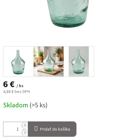
6 €
/ ks
4,88 € bez DPH
Jednotková
Skladom
(>5 ks)
cena:
Pridať do košíka