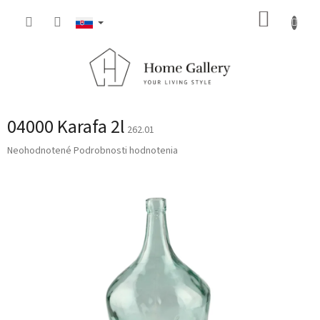
Prejsť
NÁKUP
na
obsah
KOŠÍK
04000 Karafa 2l
262.01
Priemerné
Neohodnotené
Podrobnosti hodnotenia
hodnotenie
produktu
je
0,0
z
5
hviezdičiek.