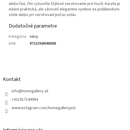
alebo ľad, čím vytvoríte štýlové servírovanie pre hostí. Karafa je
nielen praktická, ale zároveň elegantne vynikne na jedálenskom
stole alebo pri servírovaní počas osláv.
Dodatočné parametre
Kategória
:
vázy
EAN
:
8713368040008
Z
á
p
ä
Kontakt
t
i
info
@
homegallery.sk
e
+421917144984
www.instagram.com/homegallerypd/