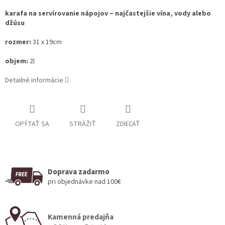
karafa na servírovanie nápojov – najčastejšie vína, vody alebo
džúsu
rozmer:
31 x 19cm
objem:
2l
Detailné informácie
OPÝTAŤ SA
STRÁŽIŤ
ZDIEĽAŤ
Doprava zadarmo
pri objednávke nad 100€
Kamenná predajňa