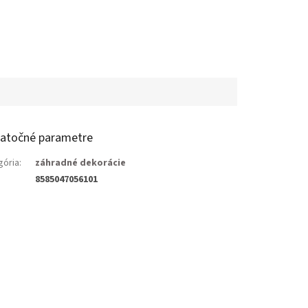
atočné parametre
gória
:
záhradné dekorácie
8585047056101