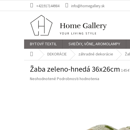
Prejsť
+421917144984
info@homegallery.sk
na
obsah
BYTOVÝ TEXTIL
SVIEČKY, VÔNE, AROMOLAMPY
Domov
DEKORÁCIE
záhradné dekorácie
Ža
Žaba zeleno-hnedá 36x26cm
1454
Priemerné
Neohodnotené
Podrobnosti hodnotenia
hodnotenie
produktu
je
0,0
z
5
hviezdičiek.