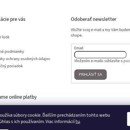
ácie pre vás
Odoberať newsletter
Vložte svoj e-mail a my Vám bude
shope.
e look
Email
né podmienky
ky ochrany osobných údajov
Vložením e-mailu súhlasíte s
pod
čný poriadok
PRIHLÁSIŤ SA
ame online platby
oužíva súbory cookie. Ďalším prechádzaním tohto webu
úhlas s ich používaním. Viac informácií
tu
.