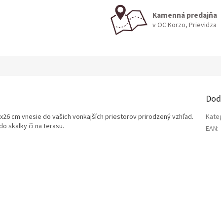
Kamenná predajňa
v OC Korzo, Prievidza
Dod
26 cm vnesie do vašich vonkajších priestorov prirodzený vzhľad.
Kate
o skalky či na terasu.
EAN
: