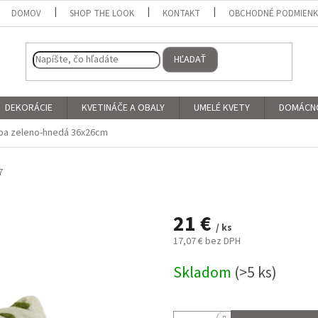
DOMOV
SHOP THE LOOK
KONTAKT
OBCHODNÉ PODMIEN
HĽADAŤ
DEKORÁCIE
KVETINÁČE A OBALY
UMELÉ KVETY
DOMÁCN
ba zeleno-hnedá 36x26cm
7
21 €
/ ks
17,07 € bez DPH
Jednotková
Skladom
(>5 ks)
cena: