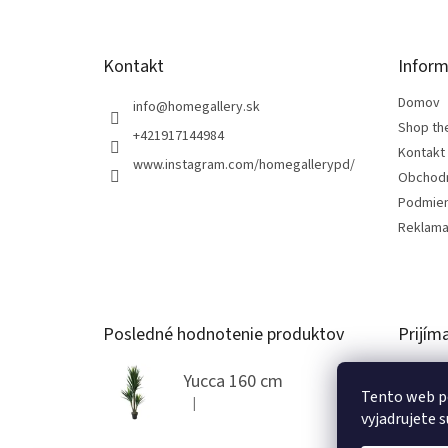
e
Kontakt
Inform
Domov
info
@
homegallery.sk
Shop th
+421917144984
Kontakt
www.instagram.com/homegallerypd/
Obchod
Podmien
Reklama
Posledné hodnotenie produktov
Prijím
Yucca 160 cm
Tento web p
|
Hodnotenie produktu je 5 z 5 hviezdičiek.
vyjadrujete s