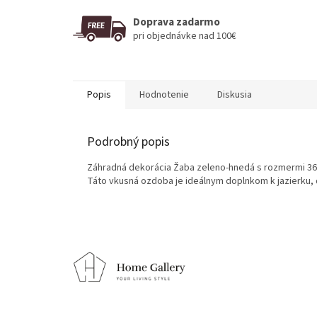
Doprava zadarmo
pri objednávke nad 100€
Popis
Hodnotenie
Diskusia
Podrobný popis
Záhradná dekorácia Žaba zeleno-hnedá s rozmermi 36x
Táto vkusná ozdoba je ideálnym doplnkom k jazierku, d
Z
á
p
ä
t
i