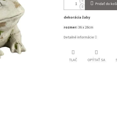
Pridať do koš
dekorácia žaby
rozmer:
36 x 26cm
Detailné informácie
TLAČ
OPÝTAŤ SA