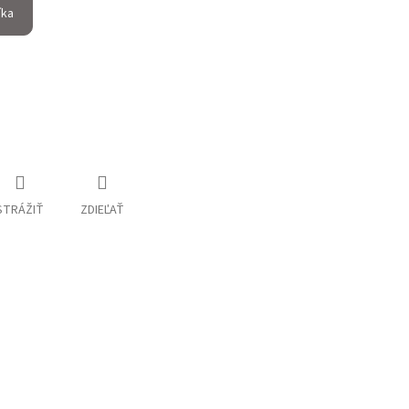
íka
STRÁŽIŤ
ZDIEĽAŤ