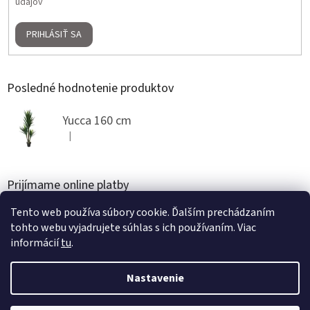
údajov
PRIHLÁSIŤ SA
Posledné hodnotenie produktov
Yucca 160 cm
|
Hodnotenie produktu je 5 z 5 hviezdičiek.
Prijímame online platby
Tento web používa súbory cookie. Ďalším prechádzaním
tohto webu vyjadrujete súhlas s ich používaním. Viac
informácií
tu
.
Nastavenie
Vytvoril Shoptet