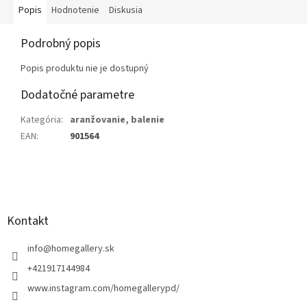
Popis
Hodnotenie
Diskusia
Podrobný popis
Popis produktu nie je dostupný
Dodatočné parametre
Kategória
:
aranžovanie, balenie
EAN
:
901564
Z
á
p
ä
Kontakt
t
i
info
@
homegallery.sk
e
+421917144984
www.instagram.com/homegallerypd/