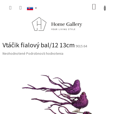
Prejsť
NÁKUP
na
obsah
KOŠÍK
Vtáčik fialový bal/12 13cm
9015.64
Priemerné
Neohodnotené
Podrobnosti hodnotenia
hodnotenie
produktu
je
0,0
z
5
hviezdičiek.