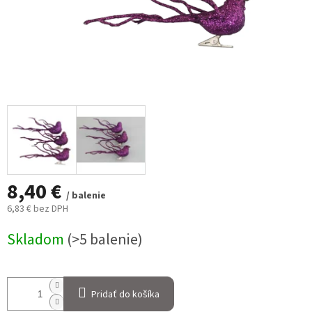
8,40 €
/ balenie
6,83 € bez DPH
Jednotková
Skladom
(>5 balenie)
cena:
Pridať do košíka