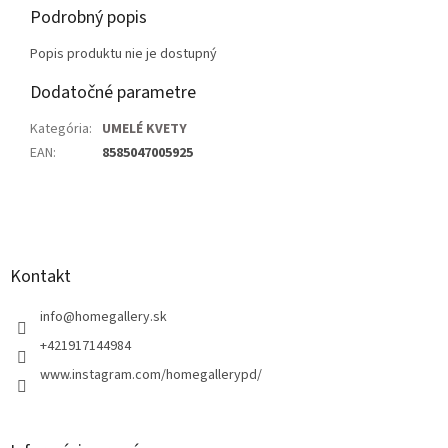
Podrobný popis
Popis produktu nie je dostupný
Dodatočné parametre
Kategória
:
UMELÉ KVETY
EAN
:
8585047005925
Z
á
p
ä
Kontakt
t
i
info
@
homegallery.sk
e
+421917144984
www.instagram.com/homegallerypd/