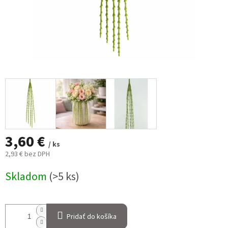
3,60 €
/ ks
2,93 € bez DPH
Jednotková
Skladom
(>5 ks)
cena:
Pridať do košíka