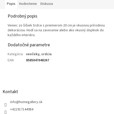
Popis
Hodnotenie
Diskusia
Podrobný popis
Veniec zo šišiek Srdce s priemerom 20 cm je vkusnou prírodnou
dekoráciou. Hodí sa na zavesenie alebo ako vkusný doplnok do
každého interiéru.
Dodatočné parametre
Kategória
:
venčeky, srdcia
EAN
:
8585047048267
Z
á
p
ä
Kontakt
t
i
info
@
homegallery.sk
e
+421917144984