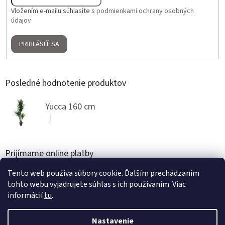
Vložením e-mailu súhlasíte s
podmienkami ochrany osobných
údajov
PRIHLÁSIŤ SA
Posledné hodnotenie produktov
Yucca 160 cm
|
Hodnotenie produktu je 5 z 5 hviezdičiek.
Prijímame online platby
Tento web používa súbory cookie. Ďalším prechádzaním
tohto webu vyjadrujete súhlas s ich používaním. Viac
informácií
tu
.
Nastavenie
Vytvoril Shoptet