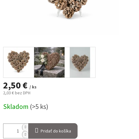
2,50 €
/ ks
2,03 € bez DPH
Jednotková
Skladom
(>5 ks)
cena:
Pridať do košíka