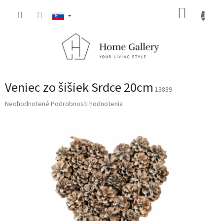
Prejsť
NÁKUP
na
obsah
KOŠÍK
Veniec zo šišiek Srdce 20cm
13839
Priemerné
Neohodnotené
Podrobnosti hodnotenia
hodnotenie
produktu
je
0,0
z
5
hviezdičiek.