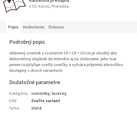
Kamenná predajňa
v OC Korzo, Prievidza
Popis
Hodnotenie
Diskusia
Podrobný popis
sklenený svietnik s rozmermi 10 × 18 × 10 cm je vhodný ako
dekoratívny doplnok do interiéru aj na stolovanie. jeho tvar
jemne rozptyľuje svetlo sviečky a vytvára príjemnú atmosféru.
dostupný v dvoch variantoch.
Dodatočné parametre
Kategória
:
svietniky, lucerny
EAN
:
Zvoľte variant
farba
:
zlatá
Z
á