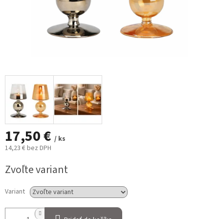
17,50 €
/ ks
14,23 € bez DPH
Jednotková
Zvoľte variant
cena:
Variant