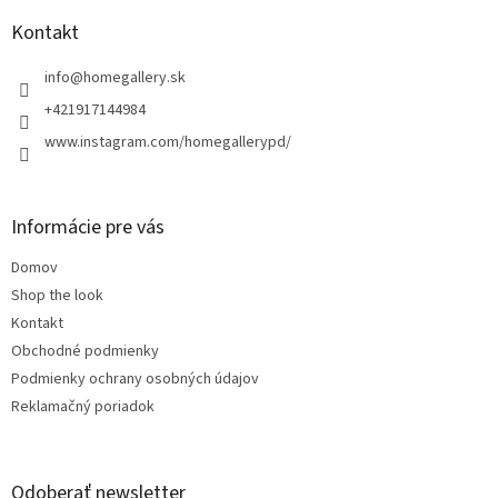
p
ä
Kontakt
t
i
info
@
homegallery.sk
e
+421917144984
www.instagram.com/homegallerypd/
Informácie pre vás
Domov
Shop the look
Kontakt
Obchodné podmienky
Podmienky ochrany osobných údajov
Reklamačný poriadok
Odoberať newsletter