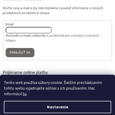
Vložte svoj e-mail a my Vám budeme zasielať informácie o nových
produktoch na našom e-shope.
Email
Vložením e-mailu súhlasíte s
podmienkami ochrany osobných
údajov
PRIHLÁSIŤ SA
Prijímame online platby
Tento web používa súbory cookie. Ďalším prechádzaním
tohto webu vyjadrujete súhlas s ich používaním. Viac
informácií
tu
.
Nastavenie
Vytvoril Shoptet