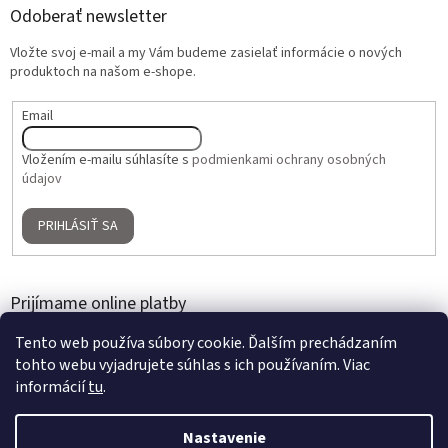
Odoberať newsletter
Vložte svoj e-mail a my Vám budeme zasielať informácie o nových
produktoch na našom e-shope.
Email
Vložením e-mailu súhlasíte s
podmienkami ochrany osobných
údajov
PRIHLÁSIŤ SA
Prijímame online platby
Tento web používa súbory cookie. Ďalším prechádzaním
tohto webu vyjadrujete súhlas s ich používaním. Viac
informácií
tu
.
Nastavenie
Vytvoril Shoptet