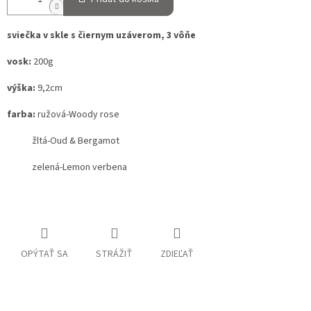
sviečka v skle s čiernym uzáverom, 3 vôňe
vosk:
200g
výška:
9,2cm
farba:
ružová-Woody rose
žltá-Oud & Bergamot
zelená-Lemon verbena
OPÝTAŤ SA
STRÁŽIŤ
ZDIEĽAŤ