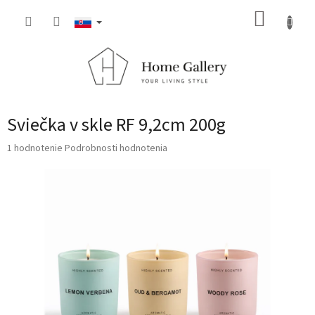
Prejsť
NÁKUP
na
obsah
KOŠÍK
Sviečka v skle RF 9,2cm 200g
Priemerné
1 hodnotenie
Podrobnosti hodnotenia
hodnotenie
produktu
je
5,0
z
5
hviezdičiek.