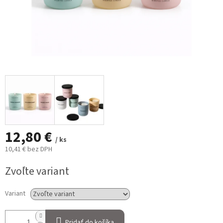
12,80 €
/ ks
10,41 € bez DPH
Jednotková
Zvoľte variant
cena:
Variant
Pridať do košíka