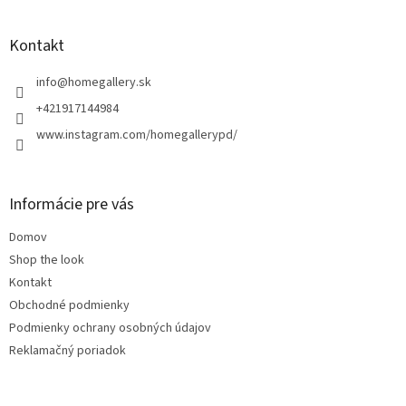
á
p
ä
Kontakt
t
i
info
@
homegallery.sk
e
+421917144984
www.instagram.com/homegallerypd/
Informácie pre vás
Domov
Shop the look
Kontakt
Obchodné podmienky
Podmienky ochrany osobných údajov
Reklamačný poriadok