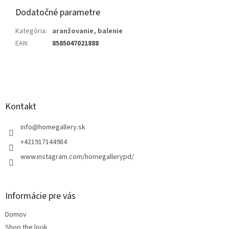
Dodatočné parametre
Kategória
:
aranžovanie, balenie
EAN
:
8585047021888
Z
á
p
ä
Kontakt
t
i
info
@
homegallery.sk
e
+421917144984
www.instagram.com/homegallerypd/
Informácie pre vás
Domov
Shop the look