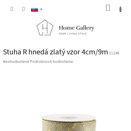
Prejsť
NÁKUP
na
obsah
KOŠÍK
Stuha R hnedá zlatý vzor 4cm/9m
11248
Priemerné
Neohodnotené
Podrobnosti hodnotenia
hodnotenie
produktu
je
0,0
z
5
hviezdičiek.