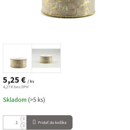
5,25 €
/ ks
4,27 € bez DPH
Jednotková
Skladom
(>5 ks)
cena:
Pridať do košíka