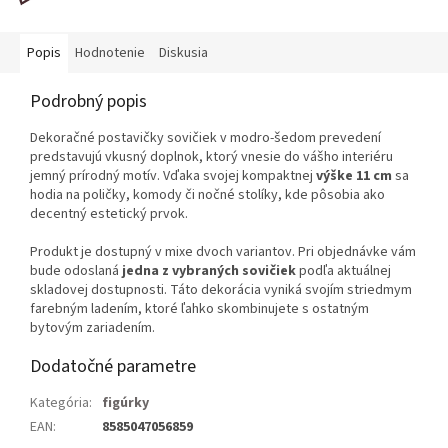
Popis
Hodnotenie
Diskusia
Podrobný popis
Dekoračné postavičky sovičiek v modro-šedom prevedení
predstavujú vkusný doplnok, ktorý vnesie do vášho interiéru
jemný prírodný motív. Vďaka svojej kompaktnej
výške 11 cm
sa
hodia na poličky, komody či nočné stolíky, kde pôsobia ako
decentný estetický prvok.
Produkt je dostupný v mixe dvoch variantov. Pri objednávke vám
bude odoslaná
jedna z vybraných sovičiek
podľa aktuálnej
skladovej dostupnosti. Táto dekorácia vyniká svojím striedmym
farebným ladením, ktoré ľahko skombinujete s ostatným
bytovým zariadením.
Dodatočné parametre
Kategória
:
figúrky
EAN
:
8585047056859