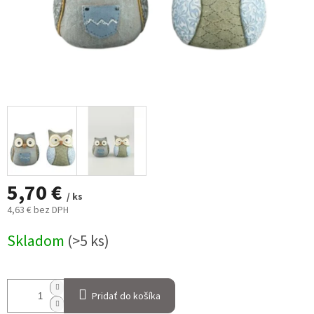
5,70 €
/ ks
4,63 € bez DPH
Jednotková
Skladom
(>5 ks)
cena:
Pridať do košíka