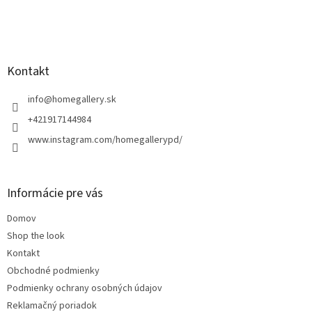
Z
á
p
ä
Kontakt
t
i
info
@
homegallery.sk
e
+421917144984
www.instagram.com/homegallerypd/
Informácie pre vás
Domov
Shop the look
Kontakt
Obchodné podmienky
Podmienky ochrany osobných údajov
Reklamačný poriadok