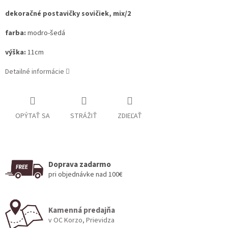
dekoračné postavičky sovičiek, mix/2
farba:
modro-šedá
výška:
11cm
Detailné informácie
OPÝTAŤ SA
STRÁŽIŤ
ZDIEĽAŤ
Doprava zadarmo
pri objednávke nad 100€
Kamenná predajňa
v OC Korzo, Prievidza