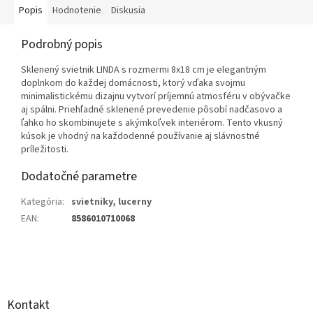
Popis
Hodnotenie
Diskusia
Podrobný popis
Sklenený svietnik LINDA s rozmermi 8x18 cm je elegantným
doplnkom do každej domácnosti, ktorý vďaka svojmu
minimalistickému dizajnu vytvorí príjemnú atmosféru v obývačke
aj spálni. Priehľadné sklenené prevedenie pôsobí nadčasovo a
ľahko ho skombinujete s akýmkoľvek interiérom. Tento vkusný
kúsok je vhodný na každodenné používanie aj slávnostné
príležitosti.
Dodatočné parametre
Kategória
:
svietniky, lucerny
EAN
:
8586010710068
Z
á
p
ä
Kontakt