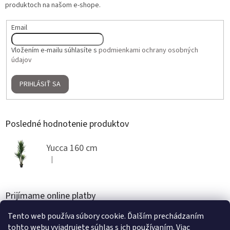
produktoch na našom e-shope.
Email
Vložením e-mailu súhlasíte s
podmienkami ochrany osobných
údajov
PRIHLÁSIŤ SA
Posledné hodnotenie produktov
Yucca 160 cm
|
Hodnotenie produktu je 5 z 5 hviezdičiek.
Prijímame online platby
Tento web používa súbory cookie. Ďalším prechádzaním
tohto webu vyjadrujete súhlas s ich používaním. Viac