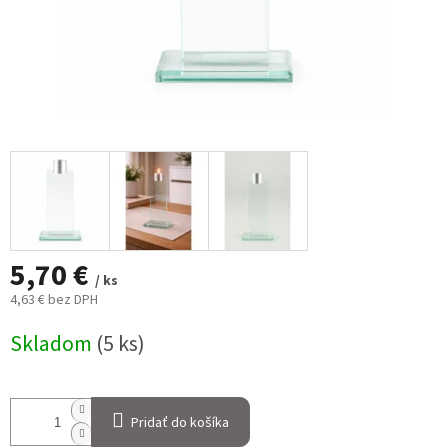
5,70 €
/ ks
4,63 € bez DPH
Jednotková
Skladom
(5 ks)
cena:
Pridať do košíka