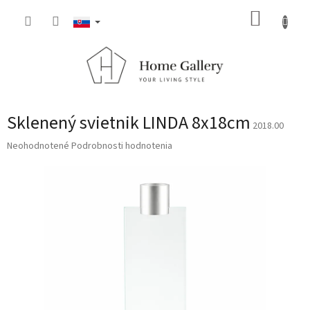
Prejsť
NÁKUP
na
obsah
KOŠÍK
Sklenený svietnik LINDA 8x18cm
2018.00
Priemerné
Neohodnotené
Podrobnosti hodnotenia
hodnotenie
produktu
je
0,0
z
5
hviezdičiek.