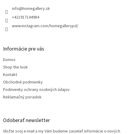
t
i
info
@
homegallery.sk
e
+421917144984
www.instagram.com/homegallerypd/
Informácie pre vás
Domov
Shop the look
Kontakt
Obchodné podmienky
Podmienky ochrany osobných údajov
Reklamačný poriadok
Odoberať newsletter
Vložte svoj e-mail a my Vám budeme zasielať informácie o nových