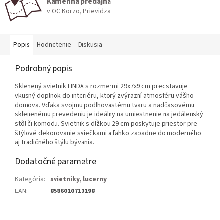
Kamenná predajňa
v OC Korzo, Prievidza
Popis
Hodnotenie
Diskusia
Podrobný popis
Sklenený svietnik LINDA s rozmermi 29x7x9 cm predstavuje
vkusný doplnok do interiéru, ktorý zvýrazní atmosféru vášho
domova. Vďaka svojmu podlhovastému tvaru a nadčasovému
sklenenému prevedeniu je ideálny na umiestnenie na jedálenský
stôl či komodu. Svietnik s dĺžkou 29 cm poskytuje priestor pre
štýlové dekorovanie sviečkami a ľahko zapadne do moderného
aj tradičného štýlu bývania.
Dodatočné parametre
Kategória
:
svietniky, lucerny
EAN
:
8586010710198
Z