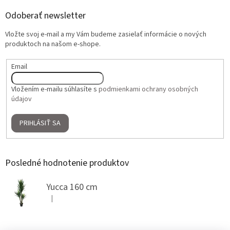
Odoberať newsletter
Vložte svoj e-mail a my Vám budeme zasielať informácie o nových
produktoch na našom e-shope.
Email
Vložením e-mailu súhlasíte s
podmienkami ochrany osobných
údajov
PRIHLÁSIŤ SA
Posledné hodnotenie produktov
Yucca 160 cm
|
Hodnotenie produktu je 5 z 5 hviezdičiek.