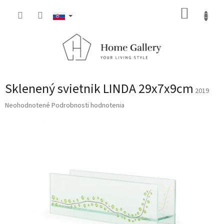
Prejsť
NÁKUP
na
obsah
KOŠÍK
Sklenený svietnik LINDA 29x7x9cm
2019
Priemerné
Neohodnotené
Podrobnosti hodnotenia
hodnotenie
produktu
je
0,0
z
5
hviezdičiek.