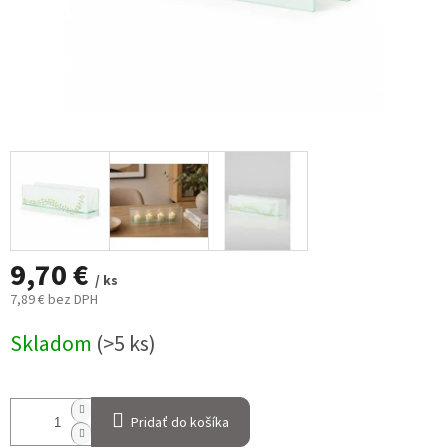
9,70 €
/ ks
7,89 € bez DPH
Jednotková
Skladom
(>5 ks)
cena:
Pridať do košíka