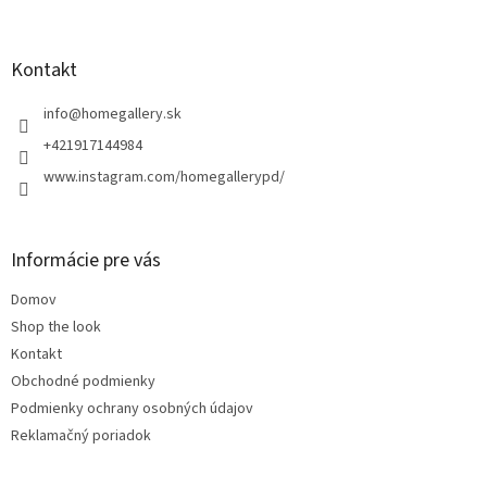
á
p
ä
Kontakt
t
i
info
@
homegallery.sk
e
+421917144984
www.instagram.com/homegallerypd/
Informácie pre vás
Domov
Shop the look
Kontakt
Obchodné podmienky
Podmienky ochrany osobných údajov
Reklamačný poriadok