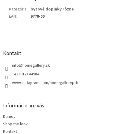
Kategória
:
bytové doplnky rôzne
EAN
:
9778-00
Z
á
p
ä
Kontakt
t
i
info
@
homegallery.sk
e
+421917144984
www.instagram.com/homegallerypd/
Informácie pre vás
Domov
Shop the look
Kontakt