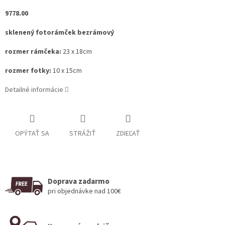
9778.00
sklenený fotorámček bezrámový
rozmer rámčeka:
23 x 18cm
rozmer fotky:
10 x 15cm
Detailné informácie
OPÝTAŤ SA
STRÁŽIŤ
ZDIEĽAŤ
Doprava zadarmo
pri objednávke nad 100€