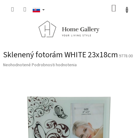
Prejsť
NÁKUP
na
obsah
KOŠÍK
Sklenený fotorám WHITE 23x18cm
9778.00
Priemerné
Neohodnotené
Podrobnosti hodnotenia
hodnotenie
produktu
je
0,0
z
5
hviezdičiek.