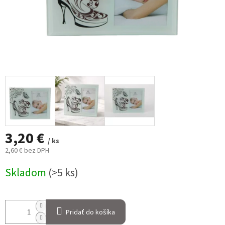
3,20 €
/ ks
2,60 € bez DPH
Jednotková
Skladom
(>5 ks)
cena:
Pridať do košíka