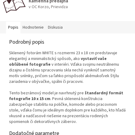
Kamenná predajňa
v OC Korzo, Prievidza
Popis
Hodnotenie
Diskusia
Podrobný popis
Sklenený fotorám WHITE s rozmermi 23 x 18 cm predstavuje
elegantný a minimalistický spôsob, ako
vystaviť vaše
obľúbené fotografie
v interiéri. Vďaka svojmu neutrálnemu
dizajnu a čistému spracovaniu skla nechá vyniknúť samotný
motív snímky, pričom sa ľahko prispôsobí akémukoľvek štýlu
zariadenia v obývačke, spálni či pracovni.
Tento bezrámový model je navrhnutý pre
štandardný formát
fotografie 10 x 15 cm
. Pevná sklenená konštrukcia
zabezpečuje stabilitu na poličke, komode alebo pracovnom
stole, vďaka čomu je ideálnym doplnkom pre každého, kto hľadá
vkusné a nadčasové riešenie na prezentáciu rodinných
spomienok či dekoratívnych záberov.
Dodatočné parametre