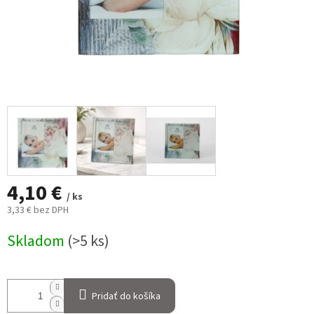
4,10 €
/ ks
3,33 € bez DPH
Jednotková
Skladom
(>5 ks)
cena:
Pridať do košíka