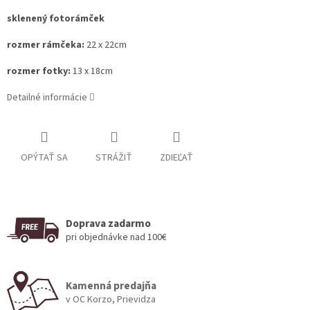
sklenený fotorámček
rozmer rámčeka:
22 x 22cm
rozmer fotky:
13 x 18cm
Detailné informácie
OPÝTAŤ SA
STRÁŽIŤ
ZDIEĽAŤ
Doprava zadarmo
pri objednávke nad 100€
Kamenná predajňa
v OC Korzo, Prievidza