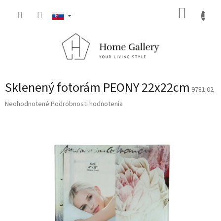
Prejsť
NÁKUP
na
obsah
KOŠÍK
Sklenený fotorám PEONY 22x22cm
9781.02
Priemerné
Neohodnotené
Podrobnosti hodnotenia
hodnotenie
produktu
je
0,0
z
5
hviezdičiek.