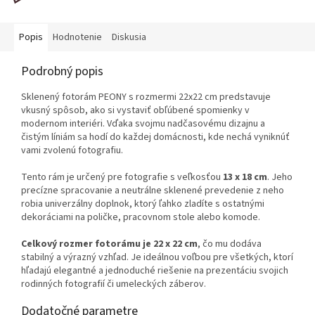
Popis
Hodnotenie
Diskusia
Podrobný popis
Sklenený fotorám PEONY s rozmermi 22x22 cm predstavuje
vkusný spôsob, ako si vystaviť obľúbené spomienky v
modernom interiéri. Vďaka svojmu nadčasovému dizajnu a
čistým líniám sa hodí do každej domácnosti, kde nechá vyniknúť
vami zvolenú fotografiu.
Tento rám je určený pre fotografie s veľkosťou
13 x 18 cm
. Jeho
precízne spracovanie a neutrálne sklenené prevedenie z neho
robia univerzálny doplnok, ktorý ľahko zladíte s ostatnými
dekoráciami na poličke, pracovnom stole alebo komode.
Celkový rozmer fotorámu je 22 x 22 cm
, čo mu dodáva
stabilný a výrazný vzhľad. Je ideálnou voľbou pre všetkých, ktorí
hľadajú elegantné a jednoduché riešenie na prezentáciu svojich
rodinných fotografií či umeleckých záberov.
Dodatočné parametre