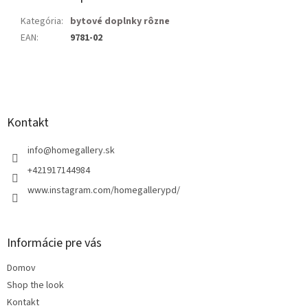
Kategória
:
bytové doplnky rôzne
EAN
:
9781-02
Z
á
p
ä
Kontakt
t
i
info
@
homegallery.sk
e
+421917144984
www.instagram.com/homegallerypd/
Informácie pre vás
Domov
Shop the look
Kontakt