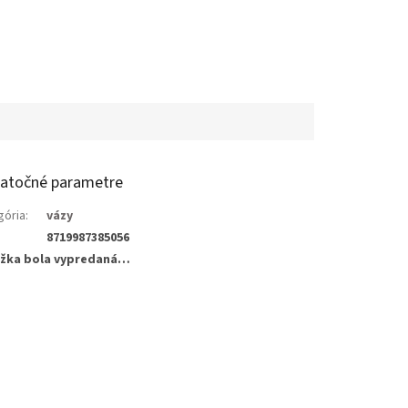
atočné parametre
gória
:
vázy
8719987385056
žka bola vypredaná…