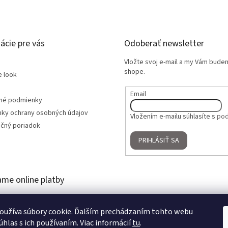
ácie pre vás
Odoberať newsletter
Vložte svoj e-mail a my Vám bude
shope.
e look
Email
né podmienky
ky ochrany osobných údajov
Vložením e-mailu súhlasíte s
pod
čný poriadok
PRIHLÁSIŤ SA
ame online platby
oužíva súbory cookie. Ďalším prechádzaním tohto webu
úhlas s ich používaním. Viac informácií
tu
.