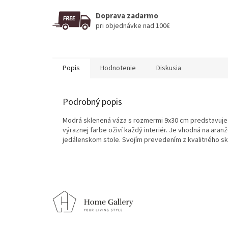
Doprava zadarmo
pri objednávke nad 100€
Popis
Hodnotenie
Diskusia
Podrobný popis
Modrá sklenená váza s rozmermi 9x30 cm predstavuje 
výraznej farbe oživí každý interiér. Je vhodná na ara
jedálenskom stole. Svojím prevedením z kvalitného sk
Z
á
p
ä
t