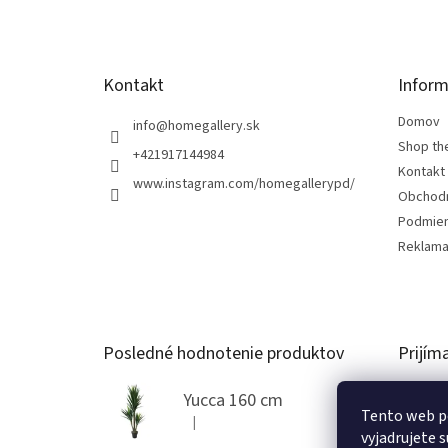
i
e
Kontakt
Inform
Domov
info
@
homegallery.sk
Shop th
+421917144984
Kontakt
www.instagram.com/homegallerypd/
Obchod
Podmien
Reklama
Posledné hodnotenie produktov
Prijím
Yucca 160 cm
Tento web p
|
Hodnotenie produktu je 5 z 5 hviezdičiek.
vyjadrujete s