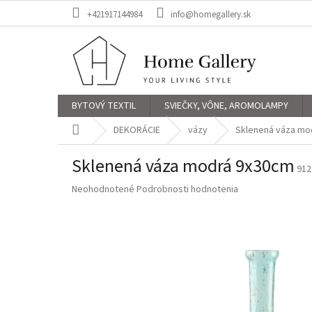
Prejsť
+421917144984
info@homegallery.sk
na
obsah
BYTOVÝ TEXTIL
SVIEČKY, VÔNE, AROMOLAMPY
Domov
DEKORÁCIE
vázy
Sklenená váza mo
Sklenená váza modrá 9x30cm
912
Priemerné
Neohodnotené
Podrobnosti hodnotenia
hodnotenie
produktu
je
0,0
z
5
hviezdičiek.