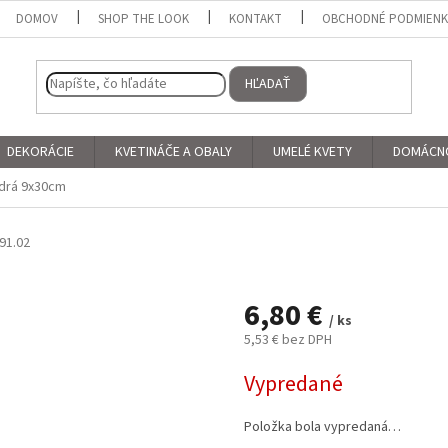
DOMOV
SHOP THE LOOK
KONTAKT
OBCHODNÉ PODMIEN
HĽADAŤ
DEKORÁCIE
KVETINÁČE A OBALY
UMELÉ KVETY
DOMÁCN
drá 9x30cm
91.02
6,80 €
/ ks
5,53 € bez DPH
Jednotková
Vypredané
cena:
Položka bola vypredaná…