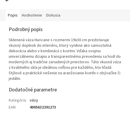
Popis
Hodnotenie
Diskusia
Podrobný popis
Sklenená váza Huricane s rozmermi 19x30 cm predstavuje
vkusný doplnok do interiéru, ktorý vynikne ako samostatná
dekorácia alebo v kombinácii s kvetmi. Vďaka svojmu
univerzálnemu dizajnu a transparentnému prevedeniu sa hodí do
moderných aj tradične zariadených priestorov. Táto vkusná váza
z kvalitného skla je ideálnou voľbou pre každého, kto hľadá
štýlové a praktické riešenie na aranžovanie kvetín v obývačke či
jedálni.
Dodatočné parametre
Kategória
:
vázy
EAN
:
4005632291273
Z