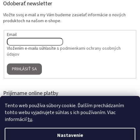
Odoberať newsletter
Vložte svoj e-mail a my Vám budeme zasielať informácie o nových
produktoch na našom e-shope.
Email
Vložením e-mailu súhlasíte s
podmienkami ochrany osobných
údajov
PRIHLÁSIŤ SA
Prijímame online platby
Tento web používa súbory cookie. Ďalším prechádzaním
tohto webu vyjadrujete súhlas s ich používaním. Viac
informácií
tu
.
Nastavenie
Vytvoril Shoptet