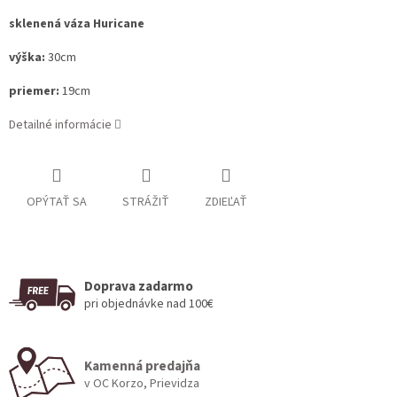
sklenená váza Huricane
výška:
30cm
priemer:
19cm
Detailné informácie
OPÝTAŤ SA
STRÁŽIŤ
ZDIEĽAŤ
Doprava zadarmo
pri objednávke nad 100€
Kamenná predajňa
v OC Korzo, Prievidza