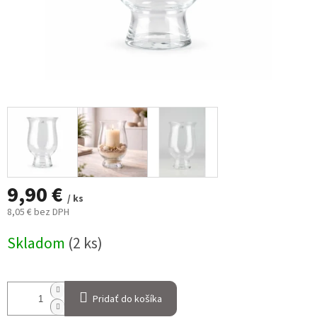
9,90 €
/ ks
8,05 € bez DPH
Jednotková
Skladom
(2 ks)
cena:
Pridať do košíka