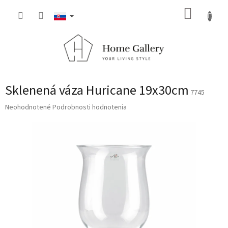
Prejsť
NÁKUP
na
obsah
KOŠÍK
Sklenená váza Huricane 19x30cm
7745
Priemerné
Neohodnotené
Podrobnosti hodnotenia
hodnotenie
produktu
je
0,0
z
5
hviezdičiek.