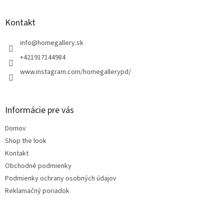
á
p
ä
Kontakt
t
i
info
@
homegallery.sk
e
+421917144984
www.instagram.com/homegallerypd/
Informácie pre vás
Domov
Shop the look
Kontakt
Obchodné podmienky
Podmienky ochrany osobných údajov
Reklamačný poriadok