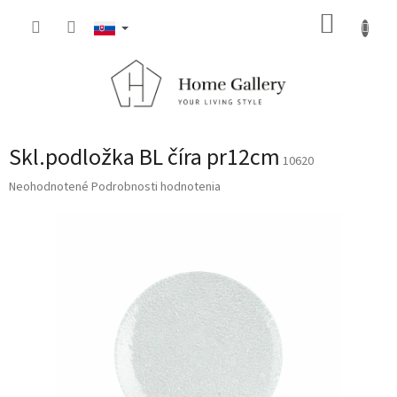
Prejsť
NÁKUP
na
obsah
KOŠÍK
Skl.podložka BL číra pr12cm
10620
Priemerné
Neohodnotené
Podrobnosti hodnotenia
hodnotenie
produktu
je
0,0
z
5
hviezdičiek.