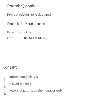
Podrobný popis
Popis produktu nie je dostupný
Dodatočné parametre
Kategória
:
sklo
EAN
:
8585047014361
Z
á
p
ä
Kontakt
t
i
info
@
homegallery.sk
e
+421917144984
www.instagram.com/homegallerypd/