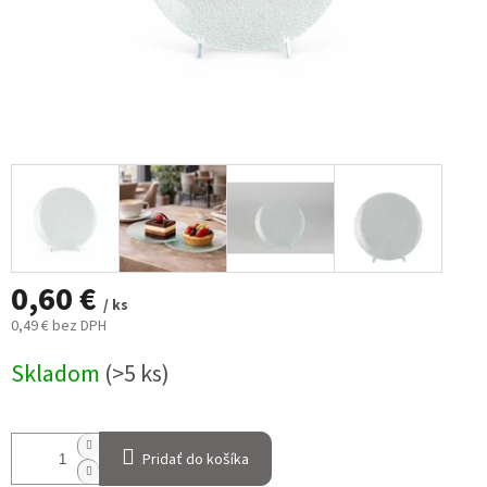
0,60 €
/ ks
0,49 € bez DPH
Jednotková
Skladom
(>5 ks)
cena:
Pridať do košíka