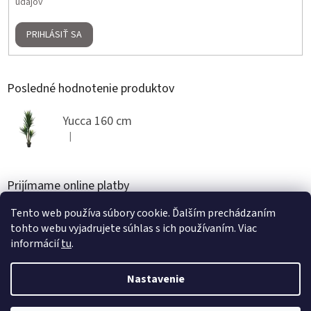
údajov
PRIHLÁSIŤ SA
Posledné hodnotenie produktov
Yucca 160 cm
|
Hodnotenie produktu je 5 z 5 hviezdičiek.
Prijímame online platby
Tento web používa súbory cookie. Ďalším prechádzaním
tohto webu vyjadrujete súhlas s ich používaním. Viac
informácií
tu
.
Nastavenie
Vytvoril Shoptet