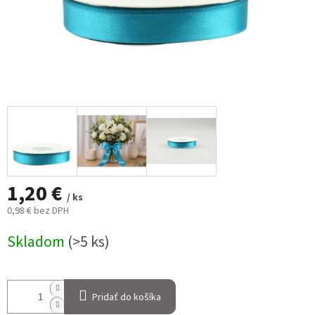
1,20 €
/ ks
0,98 € bez DPH
Jednotková
Skladom
(>5 ks)
cena:
Pridať do košíka