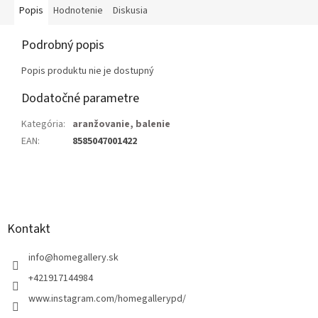
Popis
Hodnotenie
Diskusia
Podrobný popis
Popis produktu nie je dostupný
Dodatočné parametre
Kategória
:
aranžovanie, balenie
EAN
:
8585047001422
Z
á
p
ä
Kontakt
t
i
info
@
homegallery.sk
e
+421917144984
www.instagram.com/homegallerypd/