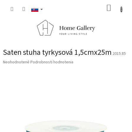
Prejsť
NÁKUP
na
obsah
KOŠÍK
Saten stuha tyrkysová 1,5cmx25m
2015.85
Priemerné
Neohodnotené
Podrobnosti hodnotenia
hodnotenie
produktu
je
0,0
z
5
hviezdičiek.