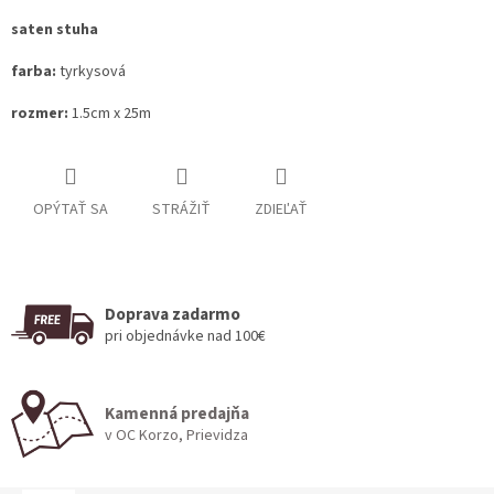
saten stuha
farba:
tyrkysová
rozmer:
1.5cm x 25m
OPÝTAŤ SA
STRÁŽIŤ
ZDIEĽAŤ
Doprava zadarmo
pri objednávke nad 100€
Kamenná predajňa
v OC Korzo, Prievidza