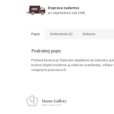
Doprava zadarmo
pri objednávke nad 100€
Popis
Hodnotenie (1)
Diskusia
Podrobný popis
Prútená lucerna je štýlovým doplnkom do interiéru aj 
krásne doplní moderné aj vidiecke aranžmány. Vďaka r
vstupných priestoroch.
Z
á
p
ä
t