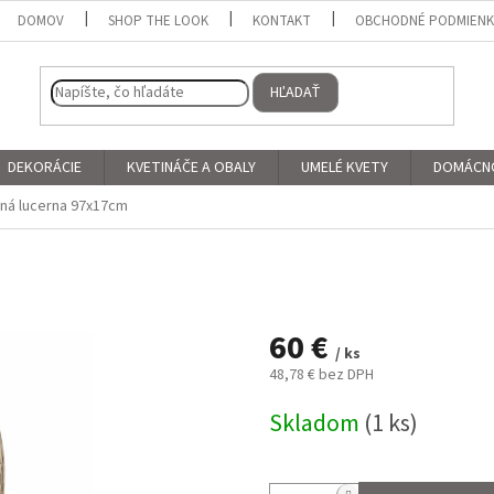
DOMOV
SHOP THE LOOK
KONTAKT
OBCHODNÉ PODMIEN
HĽADAŤ
DEKORÁCIE
KVETINÁČE A OBALY
UMELÉ KVETY
DOMÁCN
ná lucerna 97x17cm
60 €
/ ks
48,78 € bez DPH
Jednotková
Skladom
(1 ks)
cena: