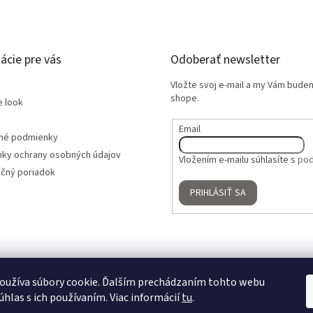
ácie pre vás
Odoberať newsletter
Vložte svoj e-mail a my Vám bude
shope.
e look
Email
né podmienky
ky ochrany osobných údajov
Vložením e-mailu súhlasíte s
pod
čný poriadok
PRIHLÁSIŤ SA
oužíva súbory cookie. Ďalším prechádzaním tohto webu
úhlas s ich používaním. Viac informácií
tu
.