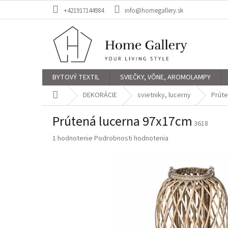
Prejsť
+421917144984
info@homegallery.sk
na
obsah
BYTOVÝ TEXTIL
SVIEČKY, VÔNE, AROMOLAMPY
Domov
DEKORÁCIE
svietniky, lucerny
Prúte
Prútená lucerna 97x17cm
3618
Priemerné
1 hodnotenie
Podrobnosti hodnotenia
hodnotenie
produktu
je
5,0
z
5
hviezdičiek.