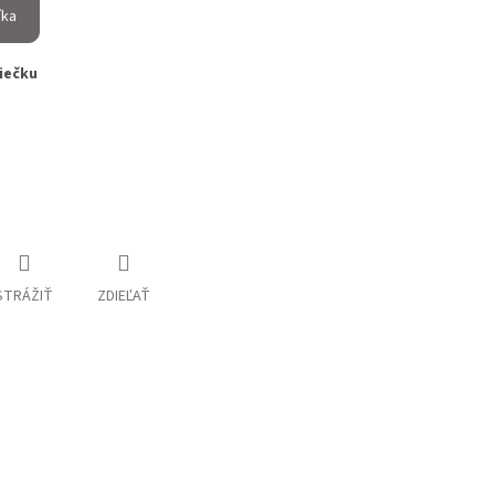
íka
viečku
STRÁŽIŤ
ZDIEĽAŤ