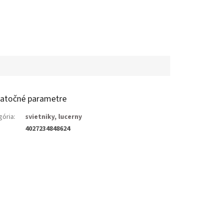
atočné parametre
gória
:
svietniky, lucerny
4027234848624