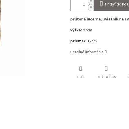
Pridať do koš
prútená lucerna, svietnik na s
výška:
97cm
priemer:
17
cm
Detailné informácie
TLAČ
OPÝTAŤ SA