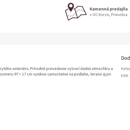
Kamenná predajňa
v OC Korzo, Prievidza
Dod
krytého exteriéru. Prírodné prevedenie vytvorí útulnú atmosféru a
Kate
ozmeru 97 × 17 cm vynikne samostatne na podlahe, terase aj pri
EAN
: