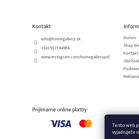
i
e
Kontakt
Inform
Domov
info
@
homegallery.sk
Shop th
+421917144984
Kontakt
www.instagram.com/homegallerypd/
Obchod
Podmien
Reklama
Prijímame online platby
Tento web p
vyjadrujete s