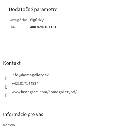
Dodatočné parametre
Kategória
:
figúrky
EAN
:
4007698363161
Z
á
p
ä
Kontakt
t
i
info
@
homegallery.sk
e
+421917144984
www.instagram.com/homegallerypd/
Informácie pre vás
Domov