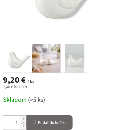
9,20 €
/ ks
7,48 € bez DPH
Jednotková
Skladom
(>5 ks)
cena:
Pridať do košíka