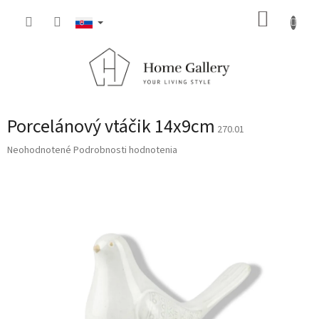
Prejsť
NÁKUP
na
obsah
KOŠÍK
Porcelánový vtáčik 14x9cm
270.01
Priemerné
Neohodnotené
Podrobnosti hodnotenia
hodnotenie
produktu
je
0,0
z
5
hviezdičiek.