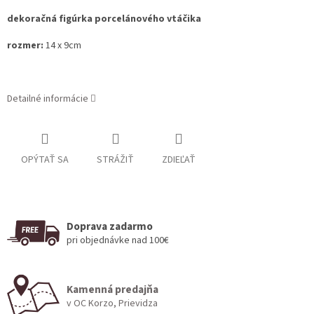
dekoračná figúrka porcelánového vtáčika
rozmer:
14 x 9cm
Detailné informácie
OPÝTAŤ SA
STRÁŽIŤ
ZDIEĽAŤ
Doprava zadarmo
pri objednávke nad 100€
Kamenná predajňa
v OC Korzo, Prievidza