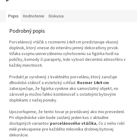
Popis
Hodnotenie
Diskusia
Podrobný popis
Porcelánový vtáčik s rozmermi 14x9 cm predstavuje vkusný
doplnok, ktorý vnesie do interiéru jemný dekoratívny prvok.
Vďaka svojmu univerzálnemu vyhotoveniu sa figúrka hodí na
poličky, komody či parapety, kde vytvorí decentnú atmosféru v
každej miestnosti.
Produkt je vyrobený z kvalitného porcelánu, ktorý zaručuje
dlhodobú stálosť a estetický vzhľad.
Rozmer 14x9 cm
zabezpečuje, že figúrka vynikne ako samostatný objekt, no
zároveň ju možno ľahko kombinovať s ostatnými bytovými
doplnkami z našej ponuky.
Upozorňujeme, že tento tovar je predávaný ako mix prevedení.
Pri objednávke vám bude zaslaný jeden kus z aktuálne
dostupných variantov
porcelánového vtáčika
, čo z neho robí
milé prekvapenie pre každého milovníka drobnej bytovej
dekorácie.