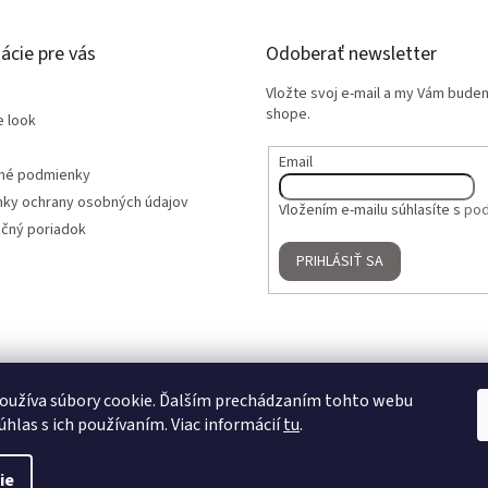
ácie pre vás
Odoberať newsletter
Vložte svoj e-mail a my Vám bude
shope.
e look
Email
né podmienky
ky ochrany osobných údajov
Vložením e-mailu súhlasíte s
pod
čný poriadok
PRIHLÁSIŤ SA
oužíva súbory cookie. Ďalším prechádzaním tohto webu
úhlas s ich používaním. Viac informácií
tu
.
ie