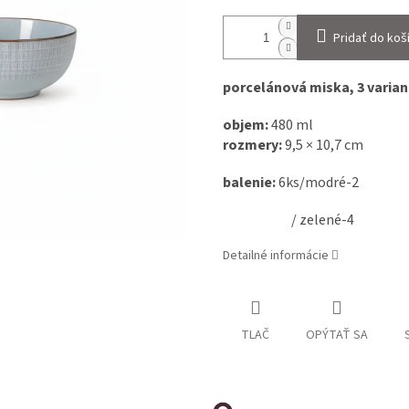
Pridať do koš
porcelánová miska, 3 varia
objem:
480 ml
rozmery:
9,5 × 10,7 cm
balenie:
6ks/modré-2
/ zelené-4
Detailné informácie
TLAČ
OPÝTAŤ SA