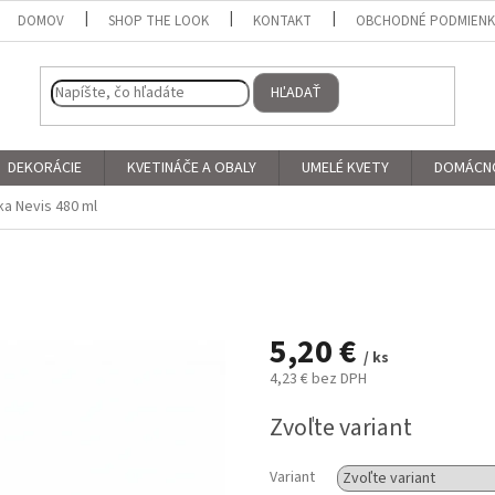
DOMOV
SHOP THE LOOK
KONTAKT
OBCHODNÉ PODMIEN
HĽADAŤ
DEKORÁCIE
KVETINÁČE A OBALY
UMELÉ KVETY
DOMÁCN
ka Nevis 480 ml
5,20 €
/ ks
4,23 € bez DPH
Jednotková
Zvoľte variant
cena:
Variant