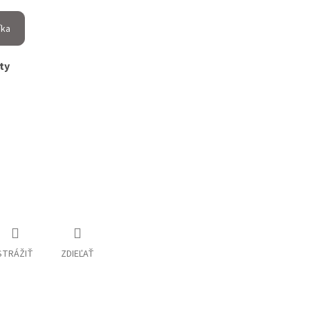
íka
nty
STRÁŽIŤ
ZDIEĽAŤ