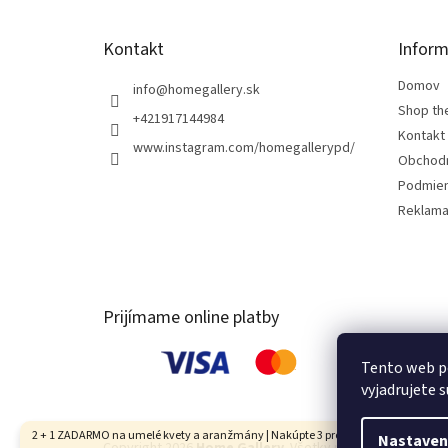
e
Kontakt
Inform
Domov
info
@
homegallery.sk
Shop th
+421917144984
Kontakt
www.instagram.com/homegallerypd/
Obchod
Podmien
Reklama
Prijímame online platby
Tento web p
vyjadrujete s
2 + 1 ZADARMO na umelé kvety a aranžmány | Nakúpte 3 produkty, najlacnejší je
Nastaven
Copyright 2026
Home Gallery
. Všetky práva vyhradené.