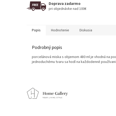
Doprava zadarmo
pri objednávke nad 100€
Popis
Hodnotenie
Diskusia
Podrobný popis
porcelánová miska s objemom 480 ml je vhodná na pod
jednoduchému tvaru sa hodí na každodenné používanie
Z
á
p
ä
t
i