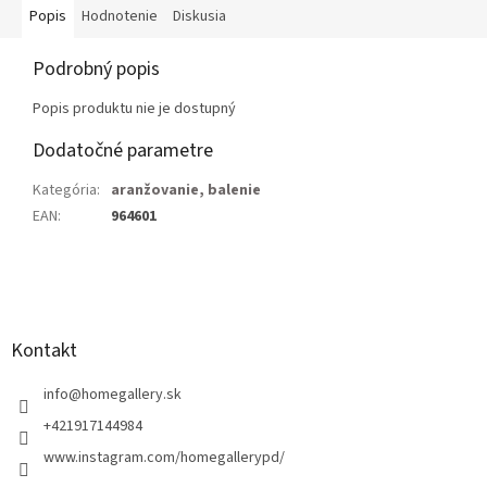
Popis
Hodnotenie
Diskusia
Podrobný popis
Popis produktu nie je dostupný
Dodatočné parametre
Kategória
:
aranžovanie, balenie
EAN
:
964601
Z
á
p
ä
Kontakt
t
i
info
@
homegallery.sk
e
+421917144984
www.instagram.com/homegallerypd/