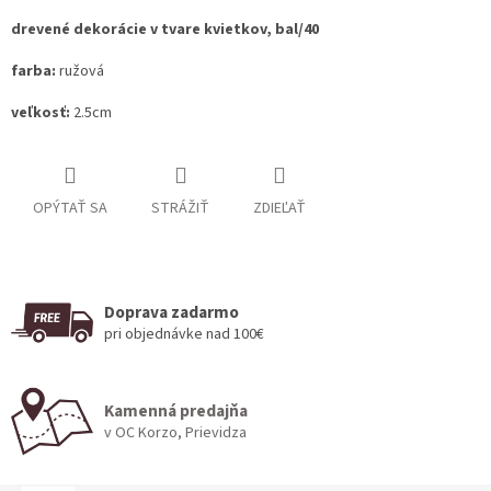
drevené dekorácie v tvare kvietkov, bal/40
farba:
ružová
veľkosť:
2.5cm
OPÝTAŤ SA
STRÁŽIŤ
ZDIEĽAŤ
Doprava zadarmo
pri objednávke nad 100€
Kamenná predajňa
v OC Korzo, Prievidza