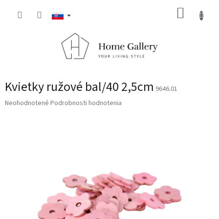
Prejsť
NÁKUP
na
obsah
KOŠÍK
Kvietky ružové bal/40 2,5cm
9646.01
Priemerné
Neohodnotené
Podrobnosti hodnotenia
hodnotenie
produktu
je
0,0
z
5
hviezdičiek.