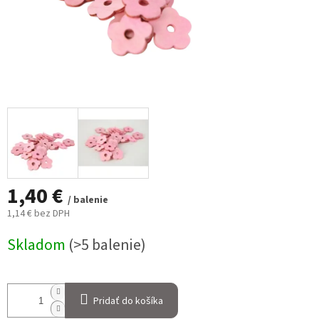
1,40 €
/ balenie
1,14 € bez DPH
Jednotková
Skladom
(>5 balenie)
cena:
Pridať do košíka