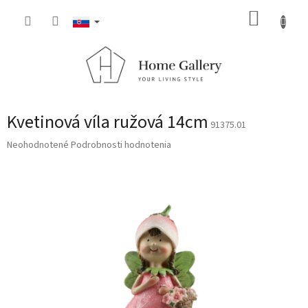
Prejsť
NÁKUP
na
obsah
KOŠÍK
Kvetinová víla ružová 14cm
91375.01
Priemerné
Neohodnotené
Podrobnosti hodnotenia
hodnotenie
produktu
je
0,0
z
5
hviezdičiek.