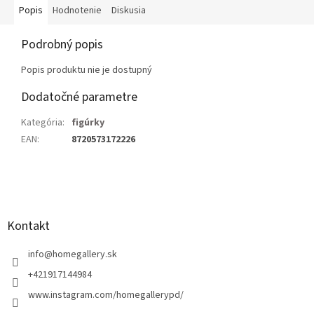
Popis
Hodnotenie
Diskusia
Podrobný popis
Popis produktu nie je dostupný
Dodatočné parametre
Kategória
:
figúrky
EAN
:
8720573172226
Z
á
p
ä
Kontakt
t
i
info
@
homegallery.sk
e
+421917144984
www.instagram.com/homegallerypd/