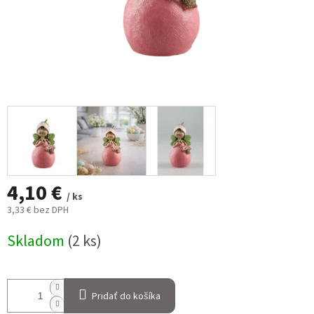
4,10 €
/ ks
3,33 € bez DPH
Jednotková
Skladom
(2 ks)
cena:
Pridať do košíka