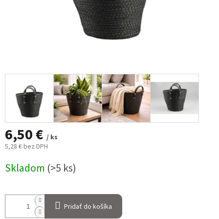
6,50 €
/ ks
5,28 € bez DPH
Jednotková
Skladom
(>5 ks)
cena:
Pridať do košíka