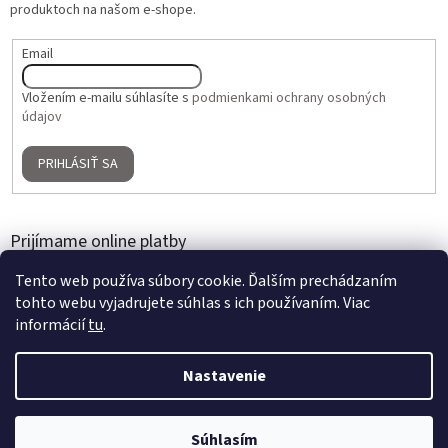
produktoch na našom e-shope.
Email
Vložením e-mailu súhlasíte s
podmienkami ochrany osobných
údajov
PRIHLÁSIŤ SA
Prijímame online platby
Tento web používa súbory cookie. Ďalším prechádzaním
tohto webu vyjadrujete súhlas s ich používaním. Viac
informácií
tu
.
Nastavenie
Vytvoril Shoptet
2 + 1 ZADARMO na umelé kvety a aranžmány | Nakúpte 3 produkty,
Súhlasím
Copyright 2026
Home Gallery
. Všetky práva vyhradené.