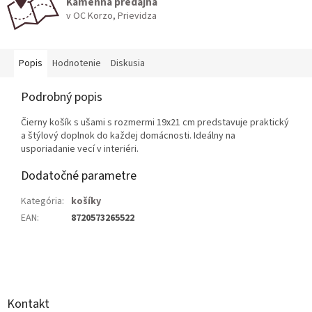
Kamenná predajňa
v OC Korzo, Prievidza
Popis
Hodnotenie
Diskusia
Podrobný popis
Čierny košík s ušami s rozmermi 19x21 cm predstavuje praktický
a štýlový doplnok do každej domácnosti. Ideálny na
usporiadanie vecí v interiéri.
Dodatočné parametre
Kategória
:
košíky
EAN
:
8720573265522
Z
á
p
ä
Kontakt