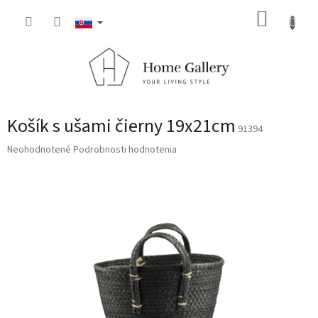
Prejsť
NÁKUP
na
obsah
KOŠÍK
Košík s ušami čierny 19x21cm
91394
Priemerné
Neohodnotené
Podrobnosti hodnotenia
hodnotenie
produktu
je
0,0
z
5
hviezdičiek.