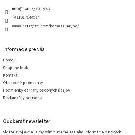
t
i
info
@
homegallery.sk
e
+421917144984
www.instagram.com/homegallerypd/
Informácie pre vás
Domov
Shop the look
Kontakt
Obchodné podmienky
Podmienky ochrany osobných údajov
Reklamačný poriadok
Odoberať newsletter
Vložte svoj e-mail a my Vám budeme zasielať informácie o nových