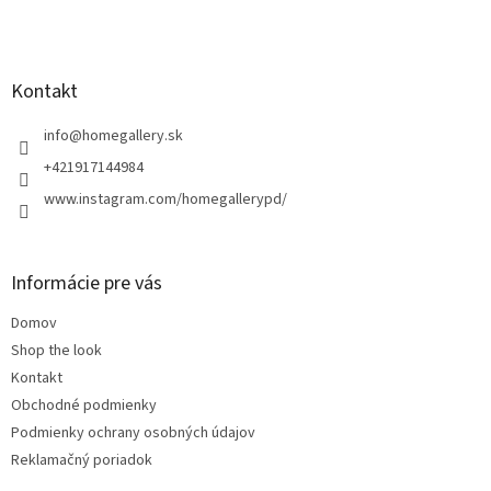
Z
á
p
ä
Kontakt
t
i
info
@
homegallery.sk
e
+421917144984
www.instagram.com/homegallerypd/
Informácie pre vás
Domov
Shop the look
Kontakt
Obchodné podmienky
Podmienky ochrany osobných údajov
Reklamačný poriadok