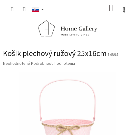
Prejsť
NÁKUP
na
obsah
KOŠÍK
Košik plechový ružový 25x16cm
14894
Priemerné
Neohodnotené
Podrobnosti hodnotenia
hodnotenie
produktu
je
0,0
z
5
hviezdičiek.