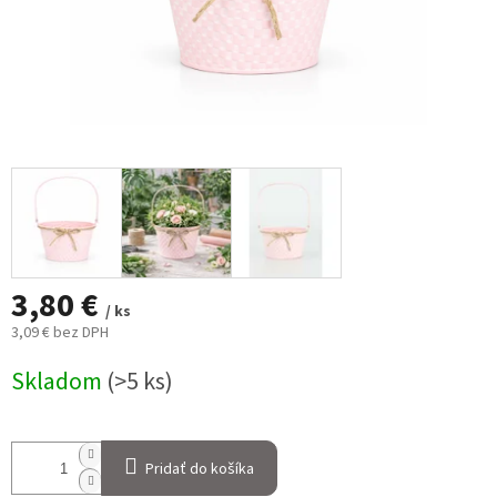
3,80 €
/ ks
3,09 € bez DPH
Jednotková
Skladom
(>5 ks)
cena:
Pridať do košíka