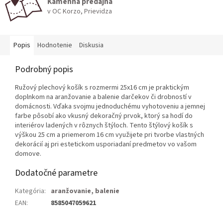
Kamenná predajňa
v OC Korzo, Prievidza
Popis
Hodnotenie
Diskusia
Podrobný popis
Ružový plechový košík s rozmermi 25x16 cm je praktickým
doplnkom na aranžovanie a balenie darčekov či drobností v
domácnosti. Vďaka svojmu jednoduchému vyhotoveniu a jemnej
farbe pôsobí ako vkusný dekoračný prvok, ktorý sa hodí do
interiérov ladených v rôznych štýloch. Tento štýlový košík s
výškou 25 cm a priemerom 16 cm využijete pri tvorbe vlastných
dekorácií aj pri estetickom usporiadaní predmetov vo vašom
domove.
Dodatočné parametre
Kategória
:
aranžovanie, balenie
EAN
:
8585047059621