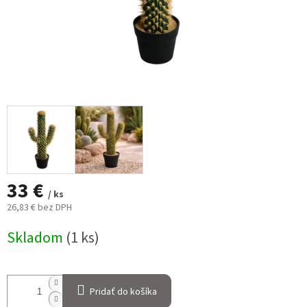
33 €
/ ks
26,83 € bez DPH
Jednotková
Skladom
(1 ks)
cena:
Pridať do košíka