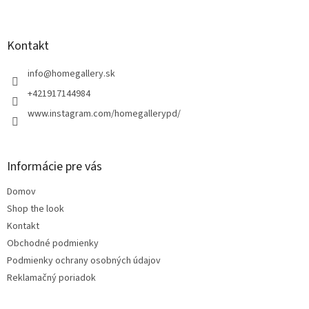
Z
á
p
ä
Kontakt
t
i
info
@
homegallery.sk
e
+421917144984
www.instagram.com/homegallerypd/
Informácie pre vás
Domov
Shop the look
Kontakt
Obchodné podmienky
Podmienky ochrany osobných údajov
Reklamačný poriadok