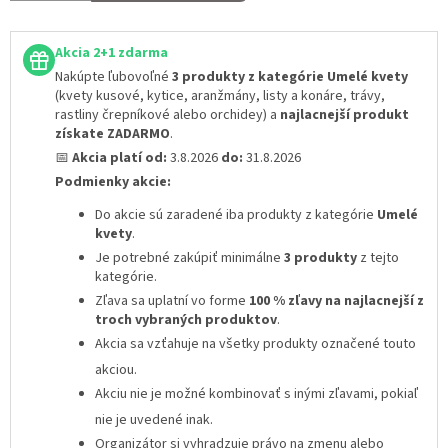
Akcia 2+1 zdarma
Nakúpte ľubovoľné
3 produkty z kategórie Umelé kvety
(kvety kusové, kytice, aranžmány, listy a konáre, trávy,
rastliny črepníkové alebo orchidey) a
najlacnejší produkt
získate ZADARMO
.
📅
Akcia platí od:
3.8.2026
do:
31.8.2026
Podmienky akcie:
Do akcie sú zaradené iba produkty z kategórie
Umelé
kvety
.
Je potrebné zakúpiť minimálne
3 produkty
z tejto
kategórie.
Zľava sa uplatní vo forme
100 % zľavy na najlacnejší z
troch vybraných produktov
.
Akcia sa vzťahuje na všetky produkty označené touto
akciou.
Akciu nie je možné kombinovať s inými zľavami
, pokiaľ
nie je uvedené inak.
Organizátor si vyhradzuje právo na zmenu alebo