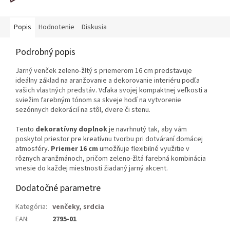
Popis
Hodnotenie
Diskusia
Podrobný popis
Jarný venček zeleno-žltý s priemerom 16 cm predstavuje
ideálny základ na aranžovanie a dekorovanie interiéru podľa
vašich vlastných predstáv. Vďaka svojej kompaktnej veľkosti a
sviežim farebným tónom sa skveje hodí na vytvorenie
sezónnych dekorácií na stôl, dvere či stenu.
Tento
dekoratívny doplnok
je navrhnutý tak, aby vám
poskytol priestor pre kreatívnu tvorbu pri dotváraní domácej
atmosféry.
Priemer 16 cm
umožňuje flexibilné využitie v
rôznych aranžmánoch, pričom zeleno-žltá farebná kombinácia
vnesie do každej miestnosti žiadaný jarný akcent.
Dodatočné parametre
Kategória
:
venčeky, srdcia
EAN
:
2795-01