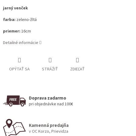
jarný venček
farba:
zeleno-žltá
priemer:
16cm
Detailné informácie
OPÝTAŤ SA
STRÁŽIŤ
ZDIEĽAŤ
Doprava zadarmo
pri objednávke nad 100€
Kamenná predajňa
v OC Korzo, Prievidza