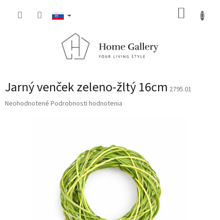
Prejsť
NÁKUP
na
obsah
KOŠÍK
Jarný venček zeleno-žltý 16cm
2795.01
Priemerné
Neohodnotené
Podrobnosti hodnotenia
hodnotenie
produktu
je
0,0
z
5
hviezdičiek.