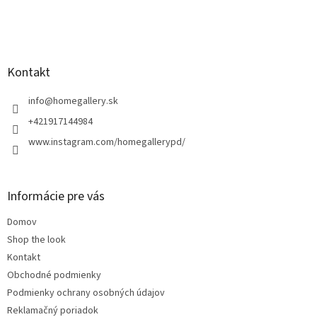
Z
á
p
ä
Kontakt
t
i
info
@
homegallery.sk
e
+421917144984
www.instagram.com/homegallerypd/
Informácie pre vás
Domov
Shop the look
Kontakt
Obchodné podmienky
Podmienky ochrany osobných údajov
Reklamačný poriadok