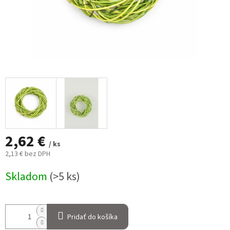
2,62 €
/ ks
2,13 € bez DPH
Jednotková
Skladom
(>5 ks)
cena:
Pridať do košíka