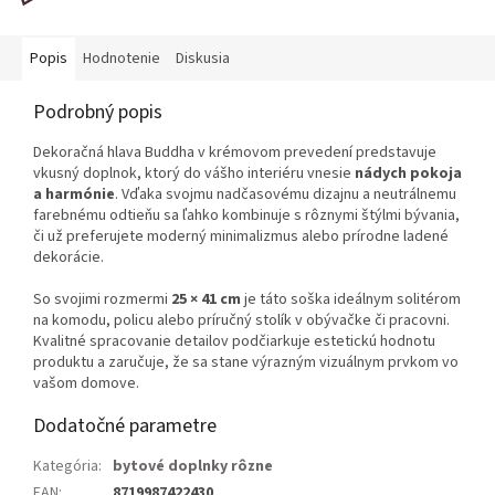
Popis
Hodnotenie
Diskusia
Podrobný popis
Dekoračná hlava Buddha v krémovom prevedení predstavuje
vkusný doplnok, ktorý do vášho interiéru vnesie
nádych pokoja
a harmónie
. Vďaka svojmu nadčasovému dizajnu a neutrálnemu
farebnému odtieňu sa ľahko kombinuje s rôznymi štýlmi bývania,
či už preferujete moderný minimalizmus alebo prírodne ladené
dekorácie.
So svojimi rozmermi
25 × 41 cm
je táto soška ideálnym solitérom
na komodu, policu alebo príručný stolík v obývačke či pracovni.
Kvalitné spracovanie detailov podčiarkuje estetickú hodnotu
produktu a zaručuje, že sa stane výrazným vizuálnym prvkom vo
vašom domove.
Dodatočné parametre
Kategória
:
bytové doplnky rôzne
EAN
:
8719987422430