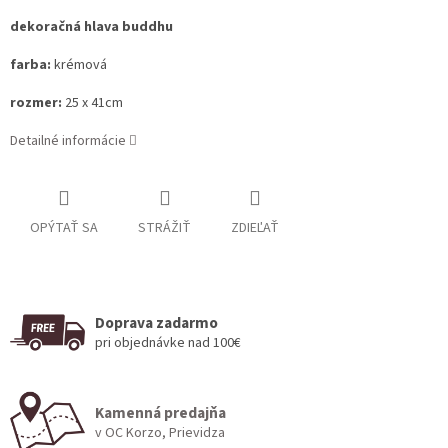
dekoračná hlava buddhu
farba:
krémová
rozmer:
25 x 41cm
Detailné informácie
OPÝTAŤ SA
STRÁŽIŤ
ZDIEĽAŤ
Doprava zadarmo
pri objednávke nad 100€
Kamenná predajňa
v OC Korzo, Prievidza