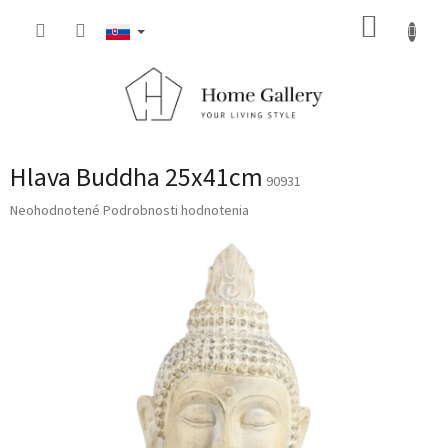
Prejsť
NÁKUP
na
obsah
KOŠÍK
Hlava Buddha 25x41cm
90931
Priemerné
Neohodnotené
Podrobnosti hodnotenia
hodnotenie
produktu
je
0,0
z
5
hviezdičiek.