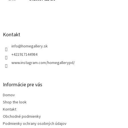
Z
á
p
ä
Kontakt
t
i
info
@
homegallery.sk
e
+421917144984
www.instagram.com/homegallerypd/
Informácie pre vás
Domov
Shop the look
Kontakt
Obchodné podmienky
Podmienky ochrany osobných údajov