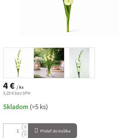
4 €
/ ks
3,25 € bez DPH
Jednotková
Skladom
(>5 ks)
cena:
Pridať do košíka