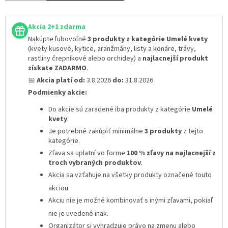
Akcia 2+1 zdarma
Nakúpte ľubovoľné
3 produkty z kategórie Umelé kvety
(kvety kusové, kytice, aranžmány, listy a konáre, trávy,
rastliny črepníkové alebo orchidey) a
najlacnejší produkt
získate ZADARMO
.
📅
Akcia platí od:
3.8.2026
do:
31.8.2026
Podmienky akcie:
Do akcie sú zaradené iba produkty z kategórie
Umelé
kvety
.
Je potrebné zakúpiť minimálne
3 produkty
z tejto
kategórie.
Zľava sa uplatní vo forme
100 % zľavy na najlacnejší z
troch vybraných produktov
.
Akcia sa vzťahuje na všetky produkty označené touto
akciou.
Akciu nie je možné kombinovať s inými zľavami
, pokiaľ
nie je uvedené inak.
Organizátor si vyhradzuje právo na zmenu alebo