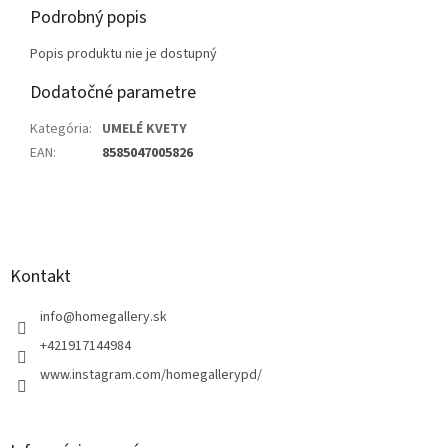
Podrobný popis
Popis produktu nie je dostupný
Dodatočné parametre
Kategória
:
UMELÉ KVETY
EAN
:
8585047005826
Z
á
p
ä
Kontakt
t
i
info
@
homegallery.sk
e
+421917144984
www.instagram.com/homegallerypd/