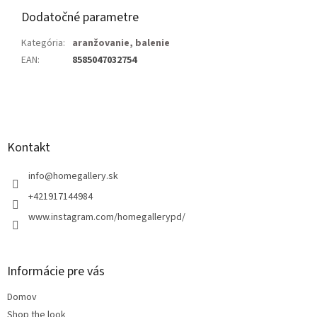
Dodatočné parametre
Kategória
:
aranžovanie, balenie
EAN
:
8585047032754
Z
á
p
ä
Kontakt
t
i
info
@
homegallery.sk
e
+421917144984
www.instagram.com/homegallerypd/
Informácie pre vás
Domov
Shop the look