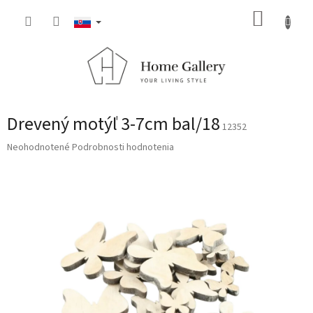
Prejsť
NÁKUP
na
obsah
KOŠÍK
Drevený motýľ 3-7cm bal/18
12352
Priemerné
Neohodnotené
Podrobnosti hodnotenia
hodnotenie
produktu
je
0,0
z
5
hviezdičiek.