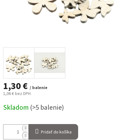
1,30 €
/ balenie
1,06 € bez DPH
Jednotková
Skladom
(>5 balenie)
cena:
Pridať do košíka