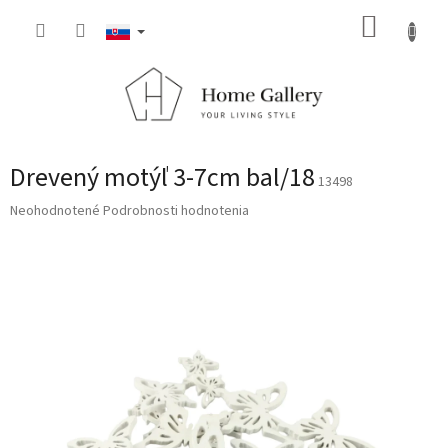
Prejsť
NÁKUP
na
obsah
KOŠÍK
Drevený motýľ 3-7cm bal/18
13498
Priemerné
Neohodnotené
Podrobnosti hodnotenia
hodnotenie
produktu
je
0,0
z
5
hviezdičiek.