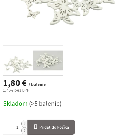
1,80 €
/ balenie
1,46 € bez DPH
Jednotková
Skladom
(>5 balenie)
cena:
Pridať do košíka