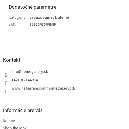
Dodatočné parametre
Kategória
:
aranžovanie, balenie
EAN
:
8585047044146
Z
á
p
ä
Kontakt
t
i
info
@
homegallery.sk
e
+421917144984
www.instagram.com/homegallerypd/
Informácie pre vás
Domov
Shop the look