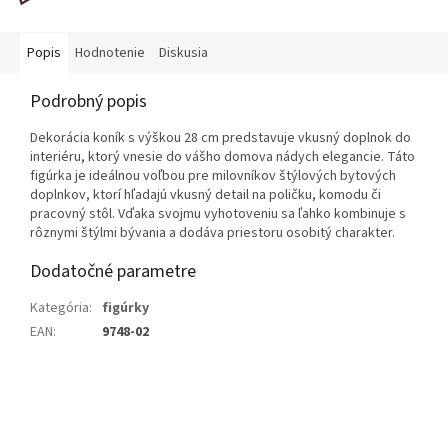
Popis
Hodnotenie
Diskusia
Podrobný popis
Dekorácia koník s výškou 28 cm predstavuje vkusný doplnok do
interiéru, ktorý vnesie do vášho domova nádych elegancie. Táto
figúrka je ideálnou voľbou pre milovníkov štýlových bytových
doplnkov, ktorí hľadajú vkusný detail na poličku, komodu či
pracovný stôl. Vďaka svojmu vyhotoveniu sa ľahko kombinuje s
rôznymi štýlmi bývania a dodáva priestoru osobitý charakter.
Dodatočné parametre
Kategória
:
figúrky
EAN
:
9748-02
Z
á
p