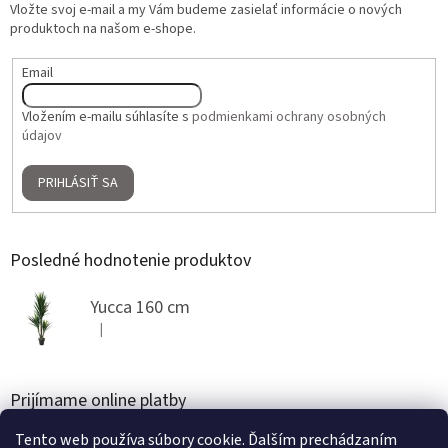
Vložte svoj e-mail a my Vám budeme zasielať informácie o nových
produktoch na našom e-shope.
Email
Vložením e-mailu súhlasíte s
podmienkami ochrany osobných
údajov
PRIHLÁSIŤ SA
Posledné hodnotenie produktov
Yucca 160 cm
|
Hodnotenie produktu je 5 z 5 hviezdičiek.
Prijímame online platby
Tento web používa súbory cookie. Ďalším prechádzaním