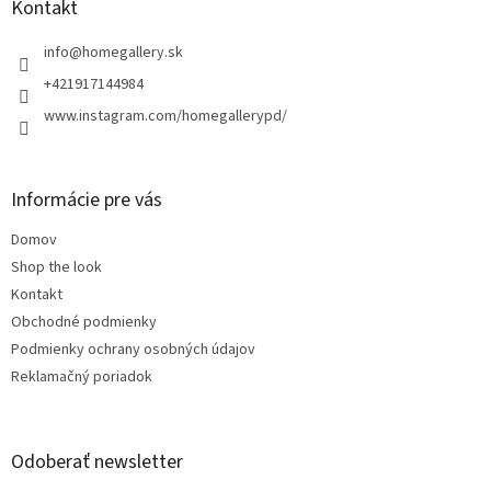
ä
Kontakt
t
i
info
@
homegallery.sk
e
+421917144984
www.instagram.com/homegallerypd/
Informácie pre vás
Domov
Shop the look
Kontakt
Obchodné podmienky
Podmienky ochrany osobných údajov
Reklamačný poriadok
Odoberať newsletter