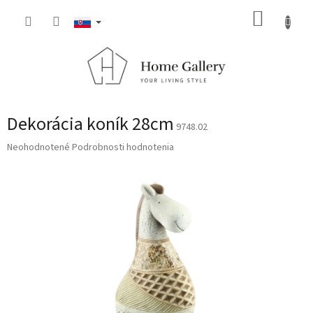
Prejsť
NÁKUP
na
obsah
KOŠÍK
Dekorácia koník 28cm
9748.02
Priemerné
Neohodnotené
Podrobnosti hodnotenia
hodnotenie
produktu
je
0,0
z
5
hviezdičiek.