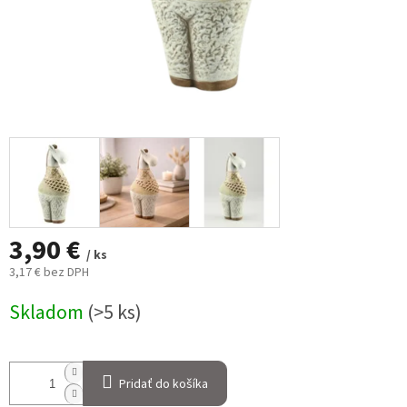
3,90 €
/ ks
3,17 € bez DPH
Jednotková
Skladom
(>5 ks)
cena:
Pridať do košíka