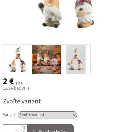
2 €
/ ks
1,63 € bez DPH
Jednotková
Zvoľte variant
cena:
Variant
Pridať do košíka