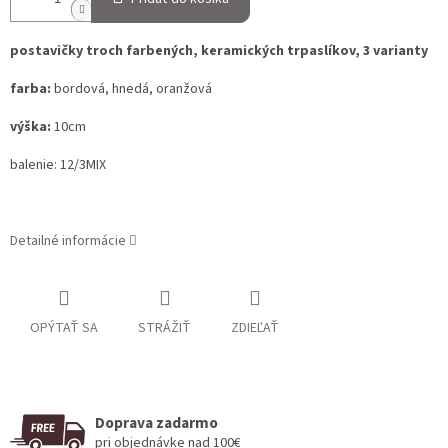
postavičky troch farbených, keramických trpaslíkov, 3 varianty
farba:
bordová, hnedá, oranžová
výška:
10cm
balenie: 12/3MIX
Detailné informácie
OPÝTAŤ SA
STRÁŽIŤ
ZDIEĽAŤ
Doprava zadarmo
pri objednávke nad 100€