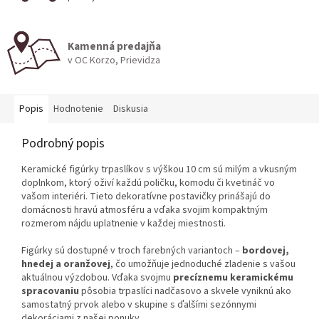
Kamenná predajňa
v OC Korzo, Prievidza
Popis
Hodnotenie
Diskusia
Podrobný popis
Keramické figúrky trpaslíkov s výškou 10 cm sú milým a vkusným
doplnkom, ktorý oživí každú poličku, komodu či kvetináč vo
vašom interiéri. Tieto dekoratívne postavičky prinášajú do
domácnosti hravú atmosféru a vďaka svojim kompaktným
rozmerom nájdu uplatnenie v každej miestnosti.
Figúrky sú dostupné v troch farebných variantoch –
bordovej,
hnedej a oranžovej
, čo umožňuje jednoduché zladenie s vašou
aktuálnou výzdobou. Vďaka svojmu
precíznemu keramickému
spracovaniu
pôsobia trpaslíci nadčasovo a skvele vyniknú ako
samostatný prvok alebo v skupine s ďalšími sezónnymi
dekoráciami z našej ponuky.