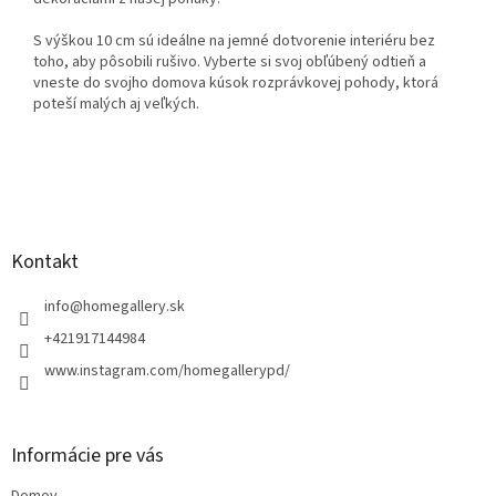
S výškou 10 cm sú ideálne na jemné dotvorenie interiéru bez
toho, aby pôsobili rušivo. Vyberte si svoj obľúbený odtieň a
vneste do svojho domova kúsok rozprávkovej pohody, ktorá
poteší malých aj veľkých.
Z
á
p
ä
Kontakt
t
i
info
@
homegallery.sk
e
+421917144984
www.instagram.com/homegallerypd/
Informácie pre vás