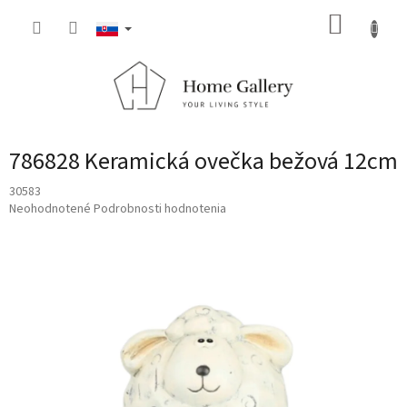
Prejsť
NÁKUP
na
obsah
KOŠÍK
786828 Keramická ovečka bežová 12cm
30583
Priemerné
Neohodnotené
Podrobnosti hodnotenia
hodnotenie
produktu
je
0,0
z
5
hviezdičiek.