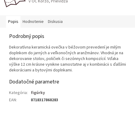
v OC Korzo, Prievidza
Popis
Hodnotenie
Diskusia
Podrobný popis
Dekoratívna keramická ovečka v béžovom prevedení je milým
doplnkom do jarných a veľkonočných aranžmánov. Vhodná je na
dekorovanie stolov, poličiek či sezónnych kompozícií. Vďaka
výške 12 cm krásne vynikne samostatne aj v kombinácii s ďalšími
dekoráciami a bytovými doplnkami.
Dodatočné parametre
Kategória
:
figúrky
EAN
:
8718317868283
Z
á
p