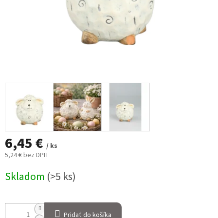
6,45 €
/ ks
5,24 € bez DPH
Jednotková
Skladom
(>5 ks)
cena:
Pridať do košíka