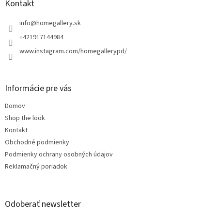
ä
Kontakt
t
i
info
@
homegallery.sk
e
+421917144984
www.instagram.com/homegallerypd/
Informácie pre vás
Domov
Shop the look
Kontakt
Obchodné podmienky
Podmienky ochrany osobných údajov
Reklamačný poriadok
Odoberať newsletter