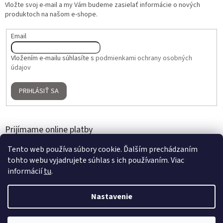
Vložte svoj e-mail a my Vám budeme zasielať informácie o nových
produktoch na našom e-shope.
Email
Vložením e-mailu súhlasíte s
podmienkami ochrany osobných
údajov
PRIHLÁSIŤ SA
Prijímame online platby
Tento web používa súbory cookie. Ďalším prechádzaním
tohto webu vyjadrujete súhlas s ich používaním. Viac
informácií
tu
.
Nastavenie
Vytvoril Shoptet