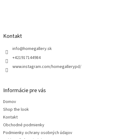
Z
á
p
ä
Kontakt
t
i
info
@
homegallery.sk
e
+421917144984
www.instagram.com/homegallerypd/
Informácie pre vás
Domov
Shop the look
Kontakt
Obchodné podmienky
Podmienky ochrany osobných údajov