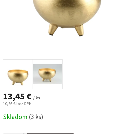
13,45 €
/ ks
10,93 € bez DPH
Jednotková
Skladom
(3 ks)
cena: