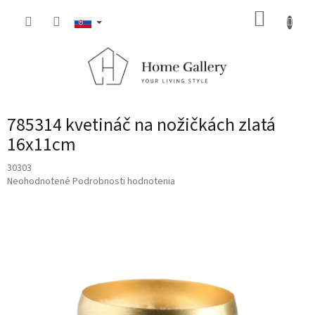
Prejsť
NÁKUP
na
obsah
KOŠÍK
785314 kvetináč na nožičkách zlatá
16x11cm
30303
Priemerné
Neohodnotené
Podrobnosti hodnotenia
hodnotenie
produktu
je
0,0
z
5
hviezdičiek.