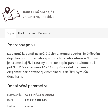
Kamenná predajňa
v OC Korzo, Prievidza
Popis
Hodnotenie
Diskusia
Podrobný popis
Elegantný kvetináč na nožičkách v zlatom prevedení je štýlovým
doplnkom do moderného aj luxusne ladeného interiéru. Vhodný
je na umelé aj živé rastliny a krásne doplní parapet, komodu či
poličku. Vďaka rozmeru 16 × 11 cm pôsobí dekoratívne a
elegantne samostatne aj v kombinácii s ďalšími bytovými
doplnkami.
Dodatočné parametre
Kategória
:
KVETINÁČE A OBALY
EAN
:
8718317853142
farba
:
zlatá