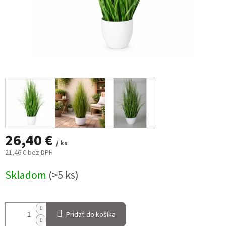
26,40 €
/ ks
21,46 € bez DPH
Jednotková
Skladom
(>5 ks)
cena:
Pridať do košíka