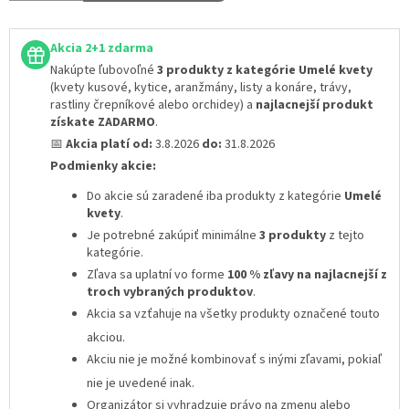
Akcia 2+1 zdarma
Nakúpte ľubovoľné
3 produkty z kategórie Umelé kvety
(kvety kusové, kytice, aranžmány, listy a konáre, trávy,
rastliny črepníkové alebo orchidey) a
najlacnejší produkt
získate ZADARMO
.
📅
Akcia platí od:
3.8.2026
do:
31.8.2026
Podmienky akcie:
Do akcie sú zaradené iba produkty z kategórie
Umelé
kvety
.
Je potrebné zakúpiť minimálne
3 produkty
z tejto
kategórie.
Zľava sa uplatní vo forme
100 % zľavy na najlacnejší z
troch vybraných produktov
.
Akcia sa vzťahuje na všetky produkty označené touto
akciou.
Akciu nie je možné kombinovať s inými zľavami
, pokiaľ
nie je uvedené inak.
Organizátor si vyhradzuje právo na zmenu alebo