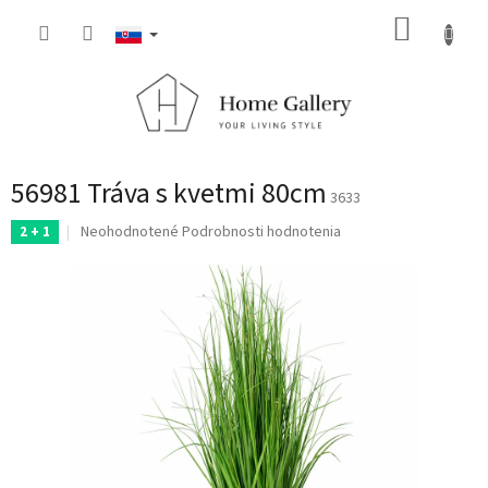
Prejsť
NÁKUP
na
obsah
KOŠÍK
56981 Tráva s kvetmi 80cm
3633
Priemerné
Neohodnotené
Podrobnosti hodnotenia
2 + 1
hodnotenie
produktu
je
0,0
z
5
hviezdičiek.