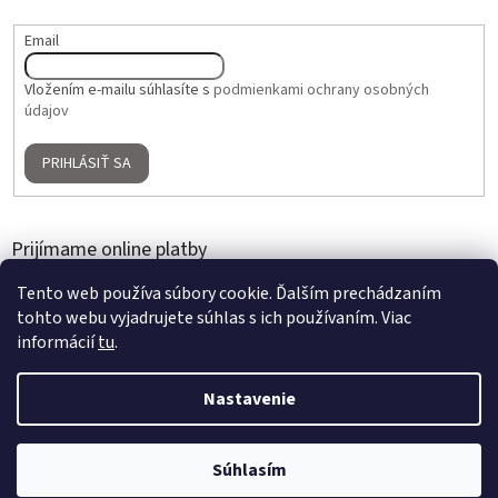
Email
Vložením e-mailu súhlasíte s
podmienkami ochrany osobných
údajov
PRIHLÁSIŤ SA
Prijímame online platby
Tento web používa súbory cookie. Ďalším prechádzaním
tohto webu vyjadrujete súhlas s ich používaním. Viac
informácií
tu
.
Nastavenie
Vytvoril Shoptet
2 + 1 ZADARMO na umelé kvety a aranžmány | Nakúpte 3 produkty,
Súhlasím
Copyright 2026
Home Gallery
. Všetky práva vyhradené.
najlacnejší je zdarma | Platí do 31. 8. 2026.