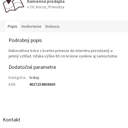
Kamenná predajňa
v OC Korzo, Prievidza
Popis
Hodnotenie
Diskusia
Podrobný popis
Dekoratívna tráva s kvetmi prinesie do interiéru prirodzený a
jemný vzhľad. Vďaka výške 80 cm krásne vynikne aj samostatne.
Dodatočné parametre
Kategória
:
trávy
EAN
:
4027234858609
Z
á
p
ä
Kontakt
t