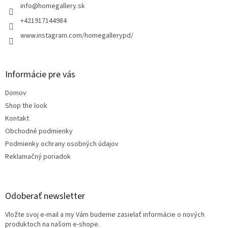
i
info
@
homegallery.sk
e
+421917144984
www.instagram.com/homegallerypd/
Informácie pre vás
Domov
Shop the look
Kontakt
Obchodné podmienky
Podmienky ochrany osobných údajov
Reklamačný poriadok
Odoberať newsletter
Vložte svoj e-mail a my Vám budeme zasielať informácie o nových
produktoch na našom e-shope.