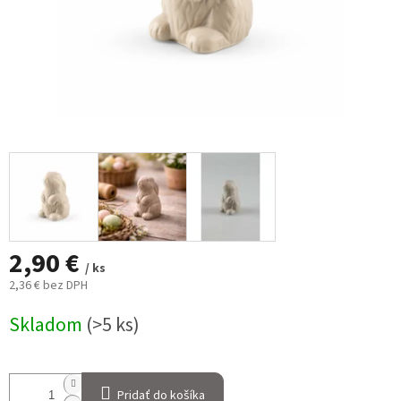
2,90 €
/ ks
2,36 € bez DPH
Jednotková
Skladom
(>5 ks)
cena:
Pridať do košíka