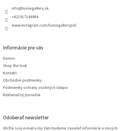
t
i
info
@
homegallery.sk
e
+421917144984
www.instagram.com/homegallerypd/
Informácie pre vás
Domov
Shop the look
Kontakt
Obchodné podmienky
Podmienky ochrany osobných údajov
Reklamačný poriadok
Odoberať newsletter
Vložte svoj e-mail a my Vám budeme zasielať informácie o nových