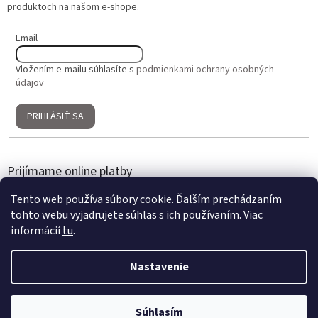
produktoch na našom e-shope.
Email
Vložením e-mailu súhlasíte s
podmienkami ochrany osobných
údajov
PRIHLÁSIŤ SA
Prijímame online platby
Tento web používa súbory cookie. Ďalším prechádzaním
tohto webu vyjadrujete súhlas s ich používaním. Viac
informácií
tu
.
Nastavenie
Vytvoril Shoptet
2 + 1 ZADARMO na umelé kvety a aranžmány | Nakúpte 3 produkty,
Súhlasím
Copyright 2026
Home Gallery
. Všetky práva vyhradené.