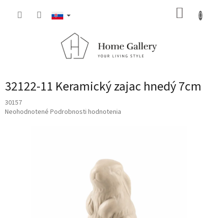
Prejsť
NÁKUP
na
obsah
KOŠÍK
32122-11 Keramický zajac hnedý 7cm
30157
Priemerné
Neohodnotené
Podrobnosti hodnotenia
hodnotenie
produktu
je
0,0
z
5
hviezdičiek.