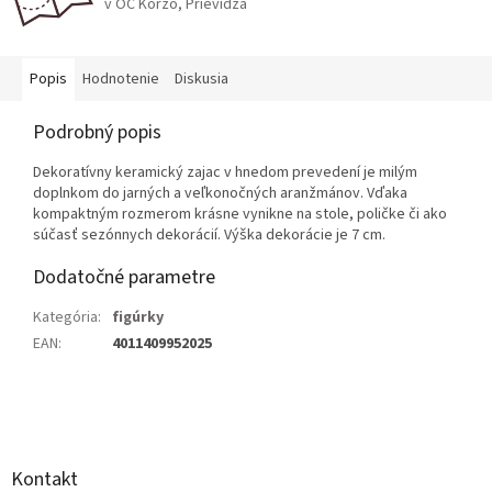
v OC Korzo, Prievidza
Popis
Hodnotenie
Diskusia
Podrobný popis
Dekoratívny keramický zajac v hnedom prevedení je milým
doplnkom do jarných a veľkonočných aranžmánov. Vďaka
kompaktným rozmerom krásne vynikne na stole, poličke či ako
súčasť sezónnych dekorácií. Výška dekorácie je 7 cm.
Dodatočné parametre
Kategória
:
figúrky
EAN
:
4011409952025
Z
á
p
ä
Kontakt